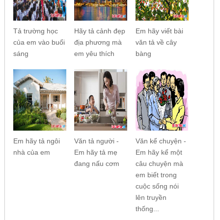
Tả trường học
Hãy tả cảnh đẹp
Em hãy viết bài
của em vào buổi
địa phương mà
văn tả về cây
sáng
em yêu thích
bàng
Em hãy tả ngôi
Văn tả người -
Văn kể chuyện -
nhà của em
Em hãy tả mẹ
Em hãy kể một
đang nấu cơm
câu chuyện mà
em biết trong
cuộc sống nói
lên truyền
thống...