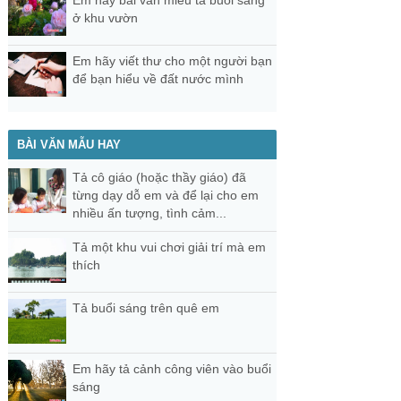
Em hãy bài văn miêu tả buổi sáng
ở khu vườn
Em hãy viết thư cho một người bạn
để bạn hiểu về đất nước mình
BÀI VĂN MẪU HAY
Tả cô giáo (hoặc thầy giáo) đã
từng dạy dỗ em và để lại cho em
nhiều ấn tượng, tình cảm...
Tả một khu vui chơi giải trí mà em
thích
Tả buổi sáng trên quê em
Em hãy tả cảnh công viên vào buổi
sáng