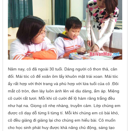
Năm nay, cô đã ngoài 30 tuổi. Dáng người cô thon thả, cân
đối. Mái tóc cô để xoăn ôm lấy khuôn mặt trái xoan. Mái tóc
ấy rất hợp với thời trang và phù hợp với lứa tuổi của cô .Đôi
mắt cô tròn, đen láy luôn ánh lên vẻ dịu dàng, ấm áp. Miệng
cô cười rất tươi. Mỗi khi cô cười để lộ hàm răng trắng đều
như hạt na. Giọng cô nhẹ nhàng, truyền cảm. Lớp chúng em
được cô dạy dỗ từng li từng tí. Mỗi khi chúng em có bài khó,
cô đều giảng đi giảng lại cho chúng em hiểu bài. Cô muốn
cho học sinh phát huy được khả năng chủ động, sáng tạo