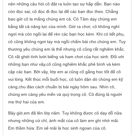
nên những câu hỏi cô đặt ra luôn tạo sự hấp dẫn. Bạn nào
còn đọc sai, cô đọc đi đọc lại để các bạn đọc theo. Chẳng
bao giờ cô la mắng chúng em cả. Cô Tâm dạy chúng em
bằng tất cả năng lực của mình. Giờ ra chơi, cô không nghỉ
ngơi mà còn ngồi lại để rèn các bạn học kém. Khi có tiết phụ,
cô cũng không ngơi tay mà ngồi chấm bài cho chúng em. Tuy
thương yêu chúng em là thế nhưng cô cũng rất nghiêm khắc.
Cô rất ghét tính lười biếng và ham chơi của học sinh. Đối với
những bạn như vậy,cô cũng nghiêm khắc phê bình và kèm
cặp các bạn. Bởi vậy, lớp em ai cũng cố gắng học tốt để cô
vui lòng. Kết thúc mỗi buổi học, cô luôn dặn dò chúng em kỹ
càng,chu đáo cách chuẩn bị bài ngày hôm sau. Nhìn cô,
chúng em càng yêu mến và quý trọng cô. Cô đúng là người
mẹ thứ hai của em.
Bây giờ,em đã lên lớp năm. Tuy không được cô dạy dỗ nữa
nhưng những cử chỉ, ánh mắt của cô làm em ghi nhớ mãi.
Em thầm hứa: Em sẽ mãi là học sinh ngoan của cô.