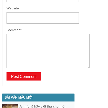
Website
Comment
BÀI VĂN MẪU MỚI
Anh (chị) hãy viết thư cho một