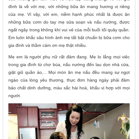
đình là về với mẹ, với những bữa ăn mang hương vị riêng
của mẹ. Vì vậy, với em, niềm hạnh phúc nhất là được ăn
những bữa cơm do tay mẹ sửa soạn và nấu nướng, được
ngất ngây trong không khí vui vẻ của mỗi buổi tối quây quần.
Em luôn khắc sâu hình ảnh mẹ tất bật chuẩn bị bữa cơm cho
gia đình và thầm cảm ơn mẹ thật nhiều.
Mẹ em là người phụ nữ rất đảm đang. Mẹ lo lắng mọi việc
trong gia đình từ chợ búa, nấu nướng đến lau dọn nhà cửa,
giặt giũ quần áo,... Mọi món ăn mẹ nấu đều mang sự ngọt
ngào của lòng yêu thương, thực đơn hàng ngày phải đảm
bảo chất dinh dưỡng, màu sắc hài hoà, khẩu vị hợp với mọi
người.