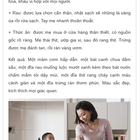
hoà, khẩu vị hợp với mọi người.
+ Rau: được lựa chọn cẩn thận, nhặt sạch sẽ những lá vàng
úa rồi rửa sạch. Tay mẹ nhanh thoăn thoắt.
+ Thức ăn: được mẹ mua ở cửa hàng thân thiết, có nguồn
gốc rõ ràng. Mẹ thái thịt, ướp gia vị, sau đó rang thịt. Trứng
được mẹ đánh tan, rồi rán vàng ươm.
Kết quả: Một mâm cơm hấp dẫn: một bát canh chua dầm
sấu, một đĩa rau muống luộc mướt xanh kèm theo bát nước
chấm mắm tỏi dậy mùi, một đĩa thịt rang cháy cạnh màu
cánh gián và một đĩa trứng rán thơm phức. Màu sắc đẹp,
kích thích mọi giác quan.