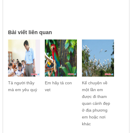
Bài viết liên quan
Tả người thầy
Em hãy tả con
Kể chuyện về
mà em yêu quý
vẹt
một lần em
được đi tham
quan cảnh đẹp
ở địa phương
em hoặc nơi
khác