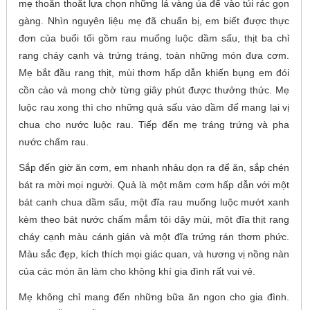
mẹ thoăn thoắt lựa chọn những lá vàng úa để vào túi rác gọn
gàng. Nhìn nguyên liệu mẹ đã chuẩn bị, em biết được thực
đơn của buổi tối gồm rau muống luộc dầm sấu, thịt ba chỉ
rang cháy cạnh và trứng tráng, toàn những món đưa cơm.
Mẹ bắt đầu rang thịt, mùi thơm hấp dẫn khiến bụng em đói
cồn cào và mong chờ từng giây phút được thưởng thức. Mẹ
luộc rau xong thì cho những quả sấu vào dầm để mang lại vị
chua cho nước luộc rau. Tiếp đến mẹ tráng trứng và pha
nước chấm rau.
Sắp đến giờ ăn cơm, em nhanh nhảu dọn ra để ăn, sắp chén
bát ra mời mọi người. Quả là một mâm cơm hấp dẫn với một
bát canh chua dầm sấu, một đĩa rau muống luộc mướt xanh
kèm theo bát nước chấm mắm tỏi dậy mùi, một đĩa thịt rang
cháy cạnh màu cánh gián và một đĩa trứng rán thơm phức.
Màu sắc đẹp, kích thích mọi giác quan, và hương vị nồng nàn
của các món ăn làm cho không khí gia đình rất vui vẻ.
Mẹ không chỉ mang đến những bữa ăn ngon cho gia đình.