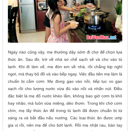
Ngày nào cũng vậy, mẹ thường dậy sớm đi chợ để chọn lựa
thức ăn. Sau đó, trở về nhà sơ chế sạch sẽ và cho vào tủ
lạnh. Khi đi làm vể, mẹ đón em về nhà, rồi chẳng kịp nghỉ
ngơi, mà thay bộ đồ và vào bếp ngay. Việc đầu tiên mẹ làm là
chuẩn bị cắm cơm. Mẹ đong gạo vào nồi, tiếp tục vo gạo
sạch rồi cho lượng nước vừa đủ vào nồi và nhấn nút. Điều
đặc biệt là mẹ đổ nước khéo lắm, không bao giờ cơm bị khô
hay nhão, mà luôn vừa miệng, dẻo thơm. Trong khi chờ cơm
chín, mẹ lấy thức ăn để trong tủ lạnh đã được chuẩn bị từ
sáng ra và bắt đầu nấu nướng. Các loại thức ăn được ướp
gia vị rồi, nên mẹ để cho bớt lạnh. Rồi mẹ nhặt rau, bàn tay