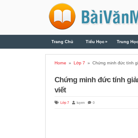
Trang Chủ
Tiểu Học
»
Trung Họ
Home
»
Lớp 7
» Chứng minh đức tính giản
Chứng minh đức tính giản 
viết
Lớp 7
luyen
0