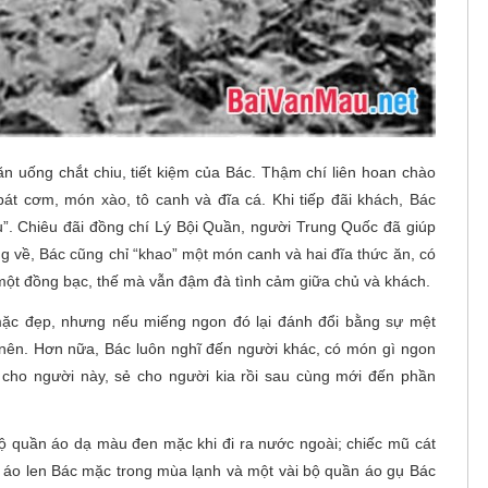
n uống chắt chiu, tiết kiệm của Bác. Thậm chí liên hoan chào
t cơm, món xào, tô canh và đĩa cá. Khi tiếp đãi khách, Bác
au”. Chiêu đãi đồng chí Lý Bội Quần, người Trung Quốc đã giúp
 về, Bác cũng chỉ “khao” một món canh và hai đĩa thức ăn, có
một đồng bạc, thế mà vẫn đậm đà tình cảm giữa chủ và khách.
 mặc đẹp, nhưng nếu miếng ngon đó lại đánh đổi bằng sự mệt
 nên. Hơn nữa, Bác luôn nghĩ đến người khác, có món gì ngon
cho người này, sẻ cho người kia rồi sau cùng mới đến phần
bộ quần áo dạ màu đen mặc khi đi ra nước ngoài; chiếc mũ cát
ng, áo len Bác mặc trong mùa lạnh và một vài bộ quần áo gụ Bác