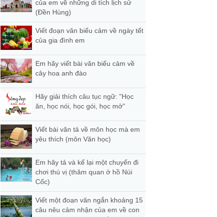
của em về những di tích lịch sử
(Đền Hùng)
Viết đoạn văn biểu cảm về ngày tết
của gia đình em
Em hãy viết bài văn biểu cảm về
cây hoa anh đào
Hãy giải thích câu tục ngữ: "Học
ăn, học nói, học gói, học mở"
Viết bài văn tả về môn học mà em
yêu thích (môn Văn học)
Em hãy tả và kể lại một chuyến đi
chơi thú vị (thăm quan ở hồ Núi
Cốc)
Viết một đoạn văn ngắn khoảng 15
câu nêu cảm nhận của em về con