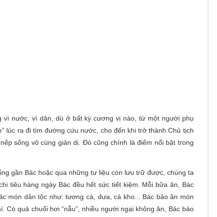
 vì nước, vì dân, dù ở bất kỳ cương vị nào, từ một người phụ
e” lúc ra đi tìm đường cứu nước, cho đến khi trở thành Chủ tịch
nếp sống vô cùng giản dị. Đó cũng chính là điểm nổi bật trong
ng gần Bác hoặc qua những tư liệu còn lưu trữ được, chúng ta
chi tiêu hàng ngày Bác đều hết sức tiết kiệm. Mỗi bữa ăn, Bác
ác món dân tộc như: tương cà, dưa, cá kho... Bác bảo ăn món
í. Có quả chuối hơi “nẫu”, nhiều người ngại không ăn, Bác bảo