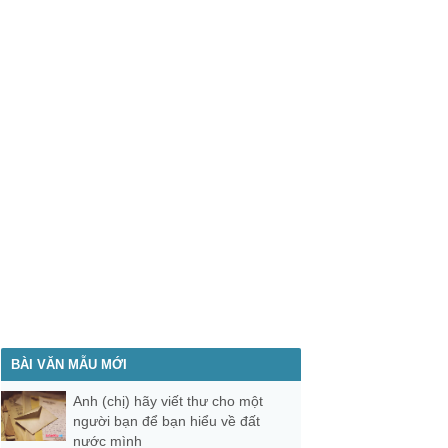
BÀI VĂN MẪU MỚI
Anh (chị) hãy viết thư cho một
người bạn để bạn hiểu về đất
nước mình