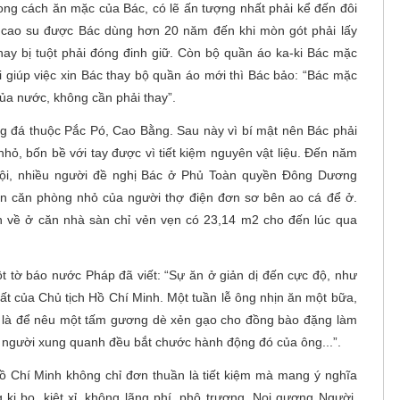
rong cách ăn mặc của Bác, có lẽ ấn tượng nhất phải kể đến đôi
p cao su được Bác dùng hơn 20 năm đến khi mòn gót phải lấy
hay bị tuột phải đóng đinh giữ. Còn bộ quần áo ka-ki Bác mặc
 giúp việc xin Bác thay bộ quần áo mới thì Bác bảo: “Bác mặc
ủa nước, không cần phải thay”.
ng đá thuộc Pắc Pó, Cao Bằng. Sau này vì bí mật nên Bác phải
hỏ, bốn bề với tay được vì tiết kiệm nguyên vật liệu. Đến năm
ội, nhiều người đề nghị Bác ở Phủ Toàn quyền Đông Dương
họn căn phòng nhỏ của người thợ điện đơn sơ bên ao cá để ở.
 về ở căn nhà sàn chỉ vẻn vẹn có 23,14 m2 cho đến lúc qua
t tờ báo nước Pháp đã viết: “Sự ăn ở giản dị đến cực độ, như
hất của Chủ tịch Hồ Chí Minh. Một tuần lễ ông nhịn ăn một bữa,
à là để nêu một tấm gương dè xẻn gạo cho đồng bào đặng làm
i người xung quanh đều bắt chước hành động đó của ông...”.
Hồ Chí Minh không chỉ đơn thuần là tiết kiệm mà mang ý nghĩa
 ki bo, kiệt xỉ, không lãng phí, phô trương. Noi gương Người,