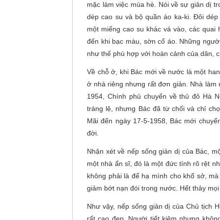
mặc làm việc mùa hè. Nói về sự giản dị t
dép cao su và bộ quần áo ka-ki. Đôi dé
một miếng cao su khác vá vào, các quai 
đến khi bạc màu, sờn cổ áo. Những người
như thế phù hợp với hoàn cảnh của dân, c
Về chỗ ở, khi Bác mới về nước là một ha
ở nhà riêng nhưng rất đơn giản. Nhà làm n
1954, Chính phủ chuyển về thủ đô Hà N
tráng lệ, nhưng Bác đã từ chối và chỉ c
Mãi đến ngày 17-5-1958, Bác mới chuyển
đời.
Nhận xét về nếp sống giản dị của Bác, mộ
một nhà ẩn sĩ, đó là một đức tính rõ rệt n
không phải là để hạ mình cho khổ sở, m
giảm bớt nạn đói trong nước. Hết thảy mọ
Như vậy, nếp sống giản dị của Chủ tịch 
rất cao đẹp. Người tiết kiệm nhưng không