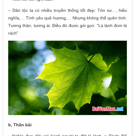
– Dân tộc ta có nhiều truyền thống tốt đẹp: Tôn sư…, hiếu
nghĩa,… Tình yêu quê hương,… Nhưng không thể quên tình:
Tương thân, tương ái. Điều đó được gói gọn: "Lá lành đùm lá
rách"
b, Thân bài
– Nghĩa đen: Khi gói bánh người ta đặt lá lành -> Rách: Để