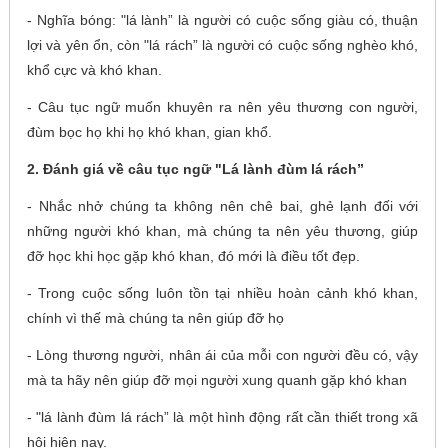
- Nghĩa bóng: "lá lành” là người có cuộc sống giàu có, thuận
lợi và yên ổn, còn "lá rách” là người có cuộc sống nghèo khó,
khổ cực và khó khan.
- Câu tục ngữ muốn khuyên ra nên yêu thương con người,
đùm bọc họ khi họ khó khan, gian khổ.
2. Đánh giá về câu tục ngữ "Lá lành đùm lá rách”
- Nhắc nhở chúng ta không nên chê bai, ghẻ lạnh đối với
những người khó khan, mà chúng ta nên yêu thương, giúp
đỡ học khi học gặp khó khan, đó mới là điều tốt đẹp.
- Trong cuộc sống luôn tồn tại nhiều hoàn cảnh khó khan,
chính vì thế mà chúng ta nên giúp đỡ họ
- Lòng thương người, nhân ái của mỗi con người đều có, vậy
mà ta hãy nên giúp đỡ mọi người xung quanh gặp khó khan
- "lá lành đùm lá rách” là một hình động rất cần thiết trong xã
hội hiện nay.