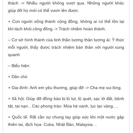
thách -> Nhiều người không vượt qua. Những người khác
giúp đỡ họ mới có thể vươn lên được.
+ Con người sống thành cộng đồng, không ai có thể tồn tại
khi tách khỏi cộng đồng -> Trách nhiệm hoàn thành.
– Cơ sở hình thành của tinh thần tương thân tương ái: Ý thức
mỗi người, thấy được trách nhiệm bản thân với người xung
quanh
– Biểu hiện:
+ Dân chủ
+ Gia đình: Anh em yêu thương, giúp đỡ -> Cha mẹ vui lòng.
+ Xã hội: Giúp đỡ đồng bào bị lũ lụt, lũ quét, sạc lở đất, bệnh
tật, tai nạn…Các phong trào: Mùa hè xanh, lục lạc vàng,…
+ Quốc tế: Rất cần sự chung tay giúp sức khi một nước gặp
thiên tai, địch họa: Cuba, Nhật Bản, Malaysia…