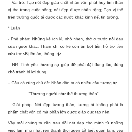
– Vai trò: Tạo nét đẹp giàu chất nhân văn phát huy tinh thần
vị tha trong cuộc sống; nét đẹp được nhân rộng; Tạo vị thế
trên trường quốc tế được các nước khác kính nể, tin tưởng.
* Luận
- Phê phán: Những kẻ ích kỉ, nhỏ nhen, thờ ơ trước nỗi đau
của người khác. Thậm chí có kẻ còn ăn bớt tiền hỗ trợ tiền
cứu trợ <Bị lên án, thống trị>
– NR: Tình yêu thương sự giúp đỡ phải đặt đúng lúc, đúng
chỗ tránh bị lợi dụng.
– Câu có cùng chủ đề: Nhân dân ta có nhiều câu tương tự.
"Thương người như thể thương thân"…
– Giải pháp: Nét đẹp tương thân, tương ái không phải là
phẩm chất vốn có mà phần lớn được giáo dục tạo nên.
Vậy mỗi chúng ta cần trau dồi nét đẹp cho mình từ những
việc làm nhỏ nhất rèn thành thói quen tốt biết quan tâm, yêu