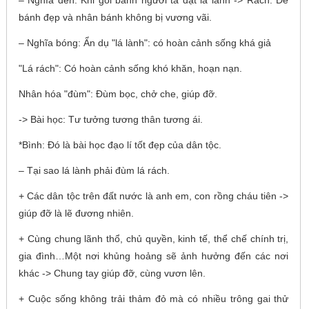
bánh đẹp và nhân bánh không bị vương vãi.
– Nghĩa bóng: Ẩn dụ "lá lành": có hoàn cảnh sống khá giả
"Lá rách": Có hoàn cảnh sống khó khăn, hoạn nạn.
Nhân hóa "đùm": Đùm bọc, chở che, giúp đỡ.
-> Bài học: Tư tưởng tương thân tương ái.
*Bình: Đó là bài học đạo lí tốt đẹp của dân tộc.
– Tại sao lá lành phải đùm lá rách.
+ Các dân tộc trên đất nước là anh em, con rồng cháu tiên ->
giúp đỡ là lẽ đương nhiên.
+ Cùng chung lãnh thổ, chủ quyền, kinh tế, thể chế chính trị,
gia đình…Một nơi khủng hoảng sẽ ảnh hưởng đến các nơi
khác -> Chung tay giúp đỡ, cùng vươn lên.
+ Cuộc sống không trải thảm đỏ mà có nhiều trông gai thử