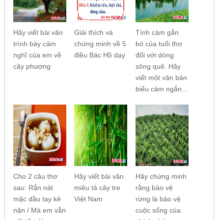
Hãy viết bài văn
Giải thích và
Tình cảm gắn
trình bày cảm
chứng minh về 5
bó của tuổi thơ
nghĩ của em về
điều Bác Hồ dạy
đối với dòng
cây phượng
sông quê. Hãy
viết một văn bản
biểu cảm ngắn...
Cho 2 câu thơ
Hãy viết bài văn
Hãy chứng minh
sau: Rắn nát
miêu tả cây tre
rằng bảo vệ
mặc dầu tay kẻ
Việt Nam
rừng là bảo vệ
nặn / Mà em vẫn
cuộc sống của