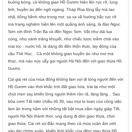
buông bóng, cả không gian Hồ Gươm hiện lên rực rỡ, lung
linh, huyền ảo đến ngỡ ngàng. Tháp Rùa lộng lẫy mà tao
nhã, bồng bềnh như trong mơ, xa xa về hướng bắc rực rỡ
mà trang nghiêm hiện lên một quầng ánh sáng, là đảo Ngọc
Sơn với đình Trấn Ba và đền Ngọc Sơn. Vắt như dải lụa
cong, như vành trăng khuyết, như chiếc lược mềm chải vào
mái tóc - nước hồ, là dáng đỏ đến thổn thức, lay động của
cầu Thê Húc... Cả một không gian huyền ảo như mơ mà
thực, mà náo nức vẫy gọi người Hà Nội đến với giao thừa Hồ
Gươm.
Cái giá rét của mùa đông không làm vợi đi lòng người đến với
Hồ Gươm vào thời khắc trời đất giao hòa, trái lại như một
chút men say khiến lòng người thêm rộn rã, lâng lâng... Sau
bữa cơm Tất niên chiều tối 30, sau mọi lo toan của công việc
làm ăn trong năm với những tất bật mua sắm ngày giáp Tết,
người Hà Nội thảnh thơi, ung dung đi đón giao thừa, chơi
giao thừa. Cái rét xứ Bắc mang theo cả mùa xuân ẩm ướt
vào dịp chớm xuân, khiến thời khắc của đêm giao thừa Hồ