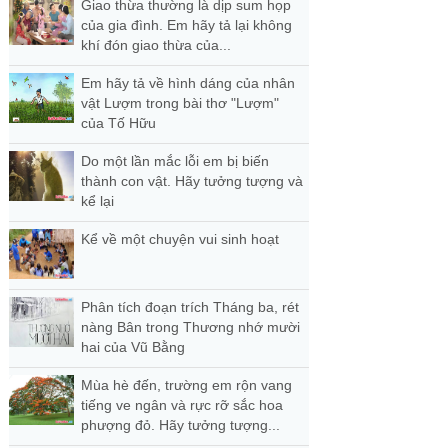
Giao thừa thường là dịp sum họp
của gia đình. Em hãy tả lại không
khí đón giao thừa của...
Em hãy tả về hình dáng của nhân
vật Lượm trong bài thơ "Lượm"
của Tố Hữu
Do một lần mắc lỗi em bị biến
thành con vật. Hãy tưởng tượng và
kể lại
Kể về một chuyện vui sinh hoạt
Phân tích đoạn trích Tháng ba, rét
nàng Bân trong Thương nhớ mười
hai của Vũ Bằng
Mùa hè đến, trường em rộn vang
tiếng ve ngân và rực rỡ sắc hoa
phượng đỏ. Hãy tưởng tượng...