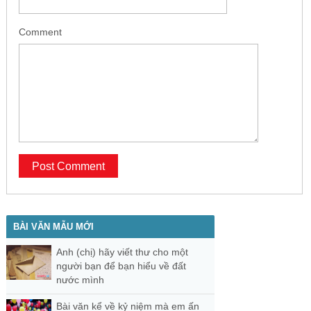
Comment
BÀI VĂN MẪU MỚI
Anh (chị) hãy viết thư cho một
người bạn để bạn hiểu về đất
nước mình
Bài văn kể về kỷ niệm mà em ấn