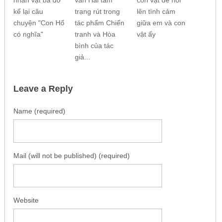
nhân vật bà đỡ
văn Hai tâm
con vật để nói
kể lại câu
trạng rút trong
lên tình cảm
chuyện "Con Hổ
tác phẩm Chiến
giữa em và con
có nghĩa"
tranh và Hòa
vật ấy
bình của tác
giả...
Leave a Reply
Name (required)
Mail (will not be published) (required)
Website