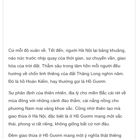
Cứ mỗi độ xuân về, Tết đến, người Hà Nội lại bâng khuâng,
náo nức trước nhịp quay của thời gian, sự chuyển vần, giao
hòa của trời đất. Thẳm sâu trong tâm hồn mỗi người đều
hướng về chốn linh thiêng của đất Thăng Long nghìn năm.
Đó là hồ Hoàn Kiếm, hay thường gọi là Hồ Gươm.
Sự phân định của thiên nhiên, địa lý cho miền Bắc cái rét về
mùa đông với những cánh đào thắm; cái nắng nồng cho
phương Nam mai vàng khoe sắc. Cũng nhờ thiên tạo mà
giao thừa ở Hà Nội, đặc biệt là ở Hồ Gươm mang một sắc
thái, phong vị rất riêng, không giống bất cứ nơi đâu.
Đêm giao thừa ở Hồ Gươm mang một ý nghĩa thật thiêng