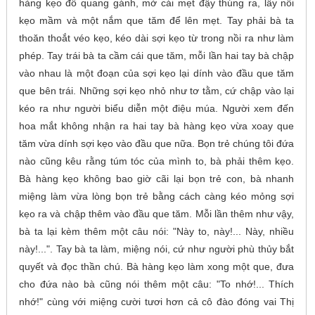
hàng kẹo đỗ quang gánh, mở cái mẹt đậy thúng ra, lấy nồi
kẹo mầm và một nắm que tăm để lên mẹt. Tay phải bà ta
thoăn thoắt véo kẹo, kéo dài sợi kẹo từ trong nồi ra như làm
phép. Tay trái bà ta cầm cái que tăm, mỗi lần hai tay bà chập
vào nhau là một đoạn của sợi kẹo lại dính vào đầu que tăm
que bên trái. Những sợi kẹo nhỏ như tơ tằm, cứ chập vào lại
kéo ra như người biểu diễn một điệu múa. Người xem đến
hoa mắt không nhận ra hai tay bà hàng kẹo vừa xoay que
tăm vừa dính sợi kẹo vào đầu que nữa. Bọn trẻ chúng tôi đứa
nào cũng kêu rằng túm tóc của mình to, bà phải thêm kẹo.
Bà hàng kẹo không bao giờ cãi lại bọn trẻ con, bà nhanh
miệng làm vừa lòng bọn trẻ bằng cách càng kéo mỏng sợi
kẹo ra và chập thêm vào đầu que tăm. Mỗi lần thêm như vậy,
bà ta lại kèm thêm một câu nói: "Này to, này!... Này, nhiều
này!...". Tay bà ta làm, miệng nói, cứ như người phù thủy bắt
quyết và đọc thần chú. Bà hàng kẹo làm xong một que, đưa
cho đứa nào bà cũng nói thêm một câu: "To nhớ!... Thích
nhớ!" cùng với miệng cười tươi hơn cả cô đào đóng vai Thị