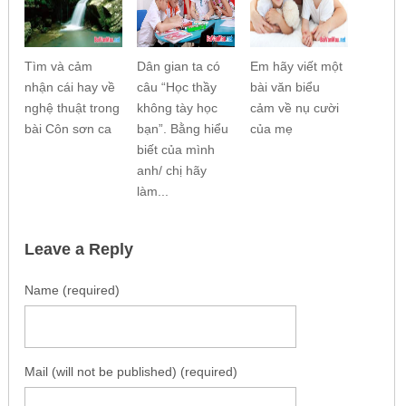
Tìm và cảm
Dân gian ta có
Em hãy viết một
nhận cái hay về
câu “Học thầy
bài văn biểu
nghệ thuật trong
không tày học
cảm về nụ cười
bài Côn sơn ca
bạn”. Bằng hiểu
của mẹ
biết của mình
anh/ chị hãy
làm...
Leave a Reply
Name (required)
Mail (will not be published) (required)