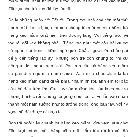
mầm đi thu nhặt những búi tóc rối ấy bằng cái nồi kẹo mầm,
đổi kẹo cho trẻ con để lấy tóc rối.
Đó là những ngày hết Tết rồi. Trong mọi nhà chả còn một thứ
bánh mứt, kẹo gì, bọn trẻ con chúng tôi mới mong những bà
hàng kẹo mầm xuất hiện trên đường làng. Với tiếng rao: "Ai
tóc rối đổi kẹo không nàỏ". Tiếng rao như một câu hỏi vu vơ
cứ ngân dài trong những ngõ quê. Chắc người lớn chẳng ai
để ý đến tiếng rao ấy. Nhưng bọn trẻ con chúng tôi thì cứ
dỏng tai lên nghe, xem cái tiếng rao của bà hàng kẹo mầm
đã gần đến ngõ nhà mình chưa. Và khi đã chắc chắn là bà
hàng kẹo mầm đang đi về phía nhà mình rồi, anh em tôi bắc
cái ghế đẩu trèo lên, đưa tay vào những khe tầu lá cọ moi ra
những búi tóc rối. Chúng tôi gỡ gỡ búi tóc ra, vo lẫn vào nhau
thành một nắm tưởng như to tướng trong lòng bàn tay, với hy
vọng sẽ đổi được cái kẹo to.
Bọn trẻ ngồi vây quanh bà hàng kẹo mầm, vừa xem, vừa chờ
đến lượt mình, mỗi thằng cầm một nắm tóc rối bù xù. Bà