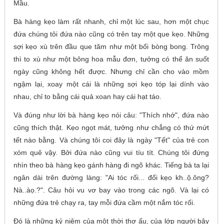
Mầu.
Bà hàng kẹo làm rất nhanh, chỉ một lúc sau, hơn một chục
đứa chúng tôi đứa nào cũng có trên tay một que kẹo. Những
sợi kẹo xù trên đầu que tăm như một bối bòng bong. Trông
thì to xù như một bông hoa mẫu đơn, tưởng có thể ăn suốt
ngày cũng không hết được. Nhưng chỉ cần cho vào mồm
ngậm lại, xoay một cái là những sợi kẹo tóp lại dính vào
nhau, chỉ to bằng cái quả xoan hay cái hạt táo.
Và đúng như lời bà hàng kẹo nói câu: "Thích nhớ", đứa nào
cũng thích thật. Kẹo ngọt mát, tưởng như chẳng có thứ mứt
tết nào bằng. Và chúng tôi coi đây là ngày "Tết" của trẻ con
xóm quê vậy. Bởi đứa nào cũng vui tíu tít. Chúng tôi đứng
nhìn theo bà hàng kẹo gánh hàng đi ngõ khác. Tiếng bà ta lại
ngân dài trên đường làng: "Ai tóc rối... đổi kẹo kh..ộ.ông?
Nà..àọ.?". Câu hỏi vu vơ bay vào trong các ngõ. Và lại có
những đứa trẻ chạy ra, tay mỗi đứa cầm một nắm tóc rối.
Đó là những kỷ niệm của một thời thơ ấu, của lớp người bây