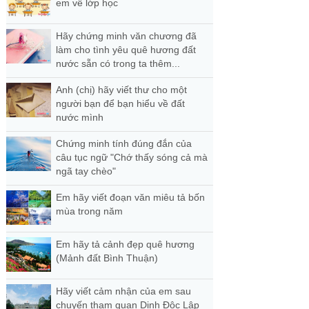
em về lớp học
Hãy chứng minh văn chương đã
làm cho tình yêu quê hương đất
nước sẵn có trong ta thêm...
Anh (chị) hãy viết thư cho một
người bạn để bạn hiểu về đất
nước mình
Chứng minh tính đúng đắn của
câu tục ngữ "Chớ thấy sóng cả mà
ngã tay chèo"
Em hãy viết đoạn văn miêu tả bốn
mùa trong năm
Em hãy tả cảnh đẹp quê hương
(Mảnh đất Bình Thuận)
Hãy viết cảm nhận của em sau
chuyến tham quan Dinh Độc Lập