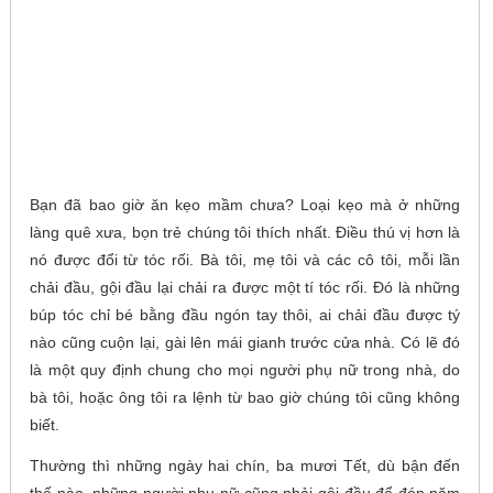
Bạn đã bao giờ ăn kẹo mầm chưa? Loại kẹo mà ở những
làng quê xưa, bọn trẻ chúng tôi thích nhất. Điều thú vị hơn là
nó được đổi từ tóc rối. Bà tôi, mẹ tôi và các cô tôi, mỗi lần
chải đầu, gội đầu lại chải ra được một tí tóc rối. Đó là những
búp tóc chỉ bé bằng đầu ngón tay thôi, ai chải đầu được tý
nào cũng cuộn lại, gài lên mái gianh trước cửa nhà. Có lẽ đó
là một quy định chung cho mọi người phụ nữ trong nhà, do
bà tôi, hoặc ông tôi ra lệnh từ bao giờ chúng tôi cũng không
biết.
Thường thì những ngày hai chín, ba mươi Tết, dù bận đến
thế nào, những người phụ nữ cũng phải gội đầu để đón năm