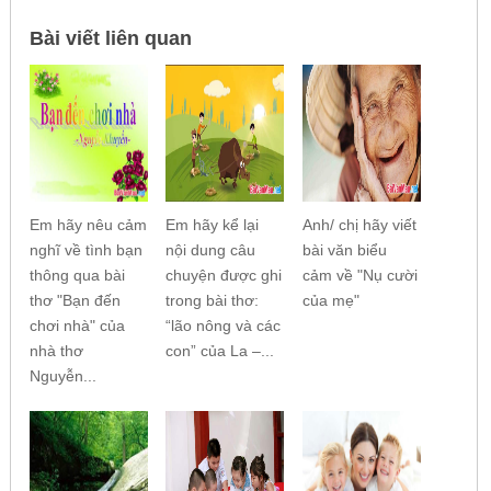
Bài viết liên quan
Em hãy nêu cảm
Em hãy kể lại
Anh/ chị hãy viết
nghĩ về tình bạn
nội dung câu
bài văn biểu
thông qua bài
chuyện được ghi
cảm về "Nụ cười
thơ "Bạn đến
trong bài thơ:
của mẹ"
chơi nhà" của
“lão nông và các
nhà thơ
con” của La –...
Nguyễn...