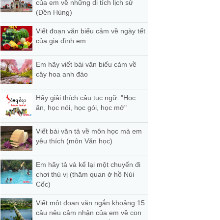
của em về những di tích lịch sử
(Đền Hùng)
Viết đoạn văn biểu cảm về ngày tết
của gia đình em
Em hãy viết bài văn biểu cảm về
cây hoa anh đào
Hãy giải thích câu tục ngữ: "Học
ăn, học nói, học gói, học mở"
Viết bài văn tả về môn học mà em
yêu thích (môn Văn học)
Em hãy tả và kể lại một chuyến đi
chơi thú vị (thăm quan ở hồ Núi
Cốc)
Viết một đoạn văn ngắn khoảng 15
câu nêu cảm nhận của em về con