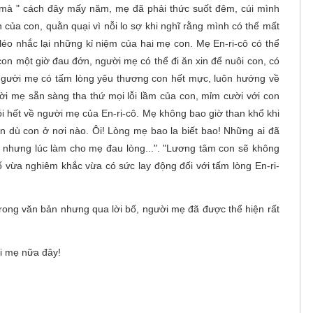
 mà " cách đây mấy năm, mẹ đã phải thức suốt đêm, cúi mình
 của con, quằn quại vì nỗi lo sợ khi nghĩ rằng mình có thể mất
 léo nhắc lại những kỉ niệm của hai mẹ con. Mẹ En-ri-cô có thể
on một giờ đau đớn, người mẹ có thể đi ăn xin để nuôi con, có
 Người mẹ có tấm lòng yêu thương con hết mực, luôn hướng về
ười mẹ sẵn sàng tha thứ mọi lỗi lầm của con, mỉm cười với con
ói hết về người mẹ của En-ri-cô. Mẹ không bao giờ than khổ khi
on dù con ở nơi nào. Ôi! Lòng mẹ bao la biết bao! Những ai đã
i nhưng lúc làm cho mẹ đau lòng...". "Lương tâm con sẽ không
ố vừa nghiêm khắc vừa có sức lay động đối với tấm lòng En-ri-
 trong văn bản nhưng qua lời bố, người mẹ đã được thể hiện rất
ời mẹ nữa đây!