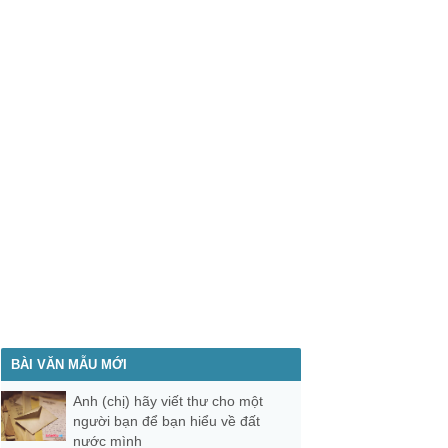
BÀI VĂN MẪU MỚI
Anh (chị) hãy viết thư cho một
người bạn để bạn hiểu về đất
nước mình