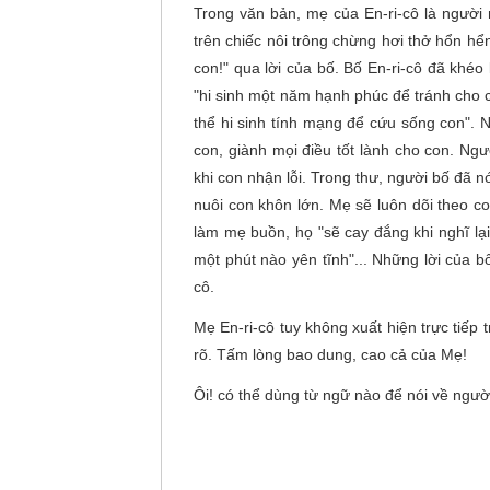
Trong văn bản, mẹ của En-ri-cô là người
trên chiếc nôi trông chừng hơi thở hổn hển
con!" qua lời của bố. Bố En-ri-cô đã khéo
"hi sinh một năm hạnh phúc để tránh cho c
thể hi sinh tính mạng để cứu sống con".
con, giành mọi điều tốt lành cho con. Ng
khi con nhận lỗi. Trong thư, người bố đã n
nuôi con khôn lớn. Mẹ sẽ luôn dõi theo c
làm mẹ buồn, họ "sẽ cay đắng khi nghĩ lạ
một phút nào yên tĩnh"... Những lời của b
cô.
Mẹ En-ri-cô tuy không xuất hiện trực tiếp
rõ. Tấm lòng bao dung, cao cả của Mẹ!
Ôi! có thể dùng từ ngữ nào để nói về ngư