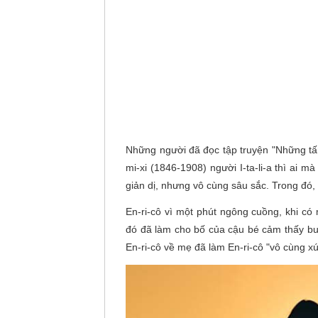
Những người đã đọc tập truyện "Những tấ
mi-xi (1846-1908) người I-ta-li-a thì ai m
giản dị, nhưng vô cùng sâu sắc. Trong đó,
En-ri-cô vì một phút ngông cuồng, khi có 
đó đã làm cho bố của cậu bé cảm thấy buồ
En-ri-cô về mẹ đã làm En-ri-cô "vô cùng x