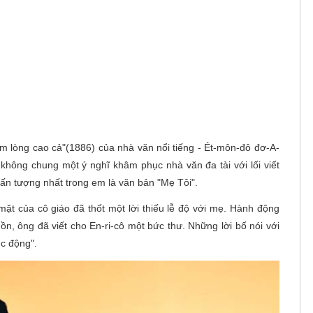
m lòng cao cả"(1886) của nhà văn nổi tiếng - Ét-môn-đô đơ-A-
à không chung một ý nghĩ khâm phục nhà văn đa tài với lối viết
 ấn tượng nhất trong em là văn bản "Mẹ Tôi".
mặt của cô giáo đã thốt một lời thiếu lễ độ với mẹ. Hành động
n, ông đã viết cho En-ri-cô một bức thư. Những lời bố nói với
úc động".