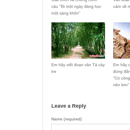
câu ''Đi một ngày đàng học
cảm về 
một sàng khôn''
Em hãy viết đoạn văn Tả cây
Em hãy c
tre
đúng đắn
"Có công
nên kim"
Leave a Reply
Name (required)