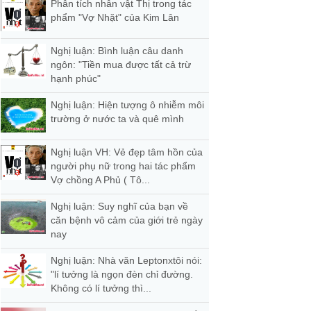
Phân tích nhân vật Thị trong tác
phẩm "Vợ Nhặt" của Kim Lân
Nghị luận: Bình luận câu danh
ngôn: "Tiền mua được tất cả trừ
hạnh phúc"
Nghị luận: Hiện tượng ô nhiễm môi
trường ở nước ta và quê mình
Nghị luận VH: Vẻ đẹp tâm hồn của
người phụ nữ trong hai tác phẩm
Vợ chồng A Phủ ( Tô...
Nghị luận: Suy nghĩ của bạn về
căn bệnh vô cảm của giới trẻ ngày
nay
Nghị luận: Nhà văn Leptonxtôi nói:
"lí tưởng là ngọn đèn chỉ đường.
Không có lí tưởng thì...