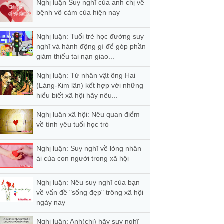
Nghị luận Suy nghĩ của anh chị về
bệnh vô cảm của hiện nay
Nghị luận: Tuổi trẻ học đường suy
nghĩ và hành động gì để góp phần
giảm thiểu tai nạn giao...
Nghị luận: Từ nhân vật ông Hai
(Làng-Kim lân) kết hợp với những
hiểu biết xã hội hãy nêu...
Nghị luân xã hội: Nêu quan điểm
về tình yêu tuổi học trò
Nghị luận: Suy nghĩ về lòng nhân
ái của con người trong xã hội
Nghị luận: Nêu suy nghĩ của bạn
về vấn đề "sống đẹp" trông xã hội
ngày nay
Nghị luận: Anh(chị) hãy suy nghĩ