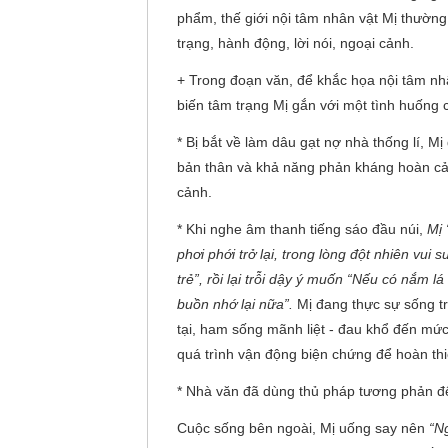
phẩm, thế giới nội tâm nhân vật Mị thườn
trạng, hành động, lời nói, ngoại cảnh.
+ Trong đoạn văn, để khắc họa nội tâm nhân
biến tâm trạng Mị gắn với một tình huống c
* Bị bắt về làm dâu gạt nợ nhà thống lí, M
bản thân và khả năng phản kháng hoàn cả
cảnh.
* Khi nghe âm thanh tiếng sáo đầu núi,
Mị 
phơi phới trở lại, trong lòng đột nhiên vu
trẻ”, rồi lại trỗi dậy ý muốn “Nếu có nắm 
buồn nhớ lại nữa”.
Mị đang thực sự sống tr
tại, ham sống mãnh liệt - đau khổ đến mức 
quá trình vận động biện chứng để hoàn th
* Nhà văn đã dùng thủ pháp tương phản để
Cuộc sống bên ngoài, Mị uống say nên
“N