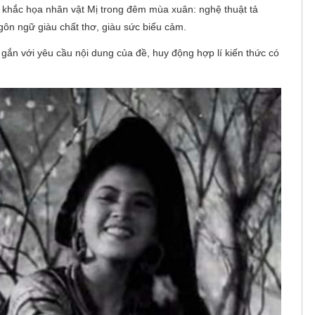
 khắc họa nhân vật Mị trong đêm mùa xuân: nghệ thuật tả
gôn ngữ giàu chất thơ, giàu sức biểu cảm.
gắn với yêu cầu nội dung của đề, huy động hợp lí kiến thức có