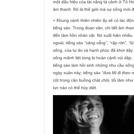
một dấu hiệu của tài năng tả cảnh ở Tô Ho
âm thanh. Đó là thế giới mà sự sống mới đa
+ Khung cảnh thiên nhiên ấy sẽ có tác độn
tiếng sáo. Trong đoạn văn, chi tiết âm th
đến tâm hồn nhân vật. Nó xuất hiện nhiều 
ngoài; tiếng sáo
“văng vẳng”, “rập rờn”, “l
sống, của tự do và hạnh phúc đã khơi dậy 
sống mãnh liệt từng bị hoàn cảnh vùi dập, 
tiếng sáo làm hồi sinh những nhu cầu sốn
ngày xuân này; tiếng sáo
“đưa Mị đi theo 
cột trong căn buồng chật chội, tối tăm như
lực nào có thể hủy diệt.