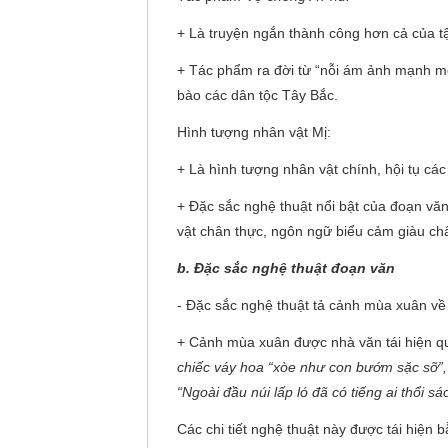
+ Là truyện ngắn thành công hơn cả của 
+ Tác phẩm ra đời từ “nỗi ám ảnh mạnh mẽ
bào các dân tộc Tây Bắc.
Hình tượng nhân vật Mị:
+ Là hình tượng nhân vật chính, hội tụ các
+ Đặc sắc nghệ thuật nổi bật của đoạn văn
vật chân thực, ngôn ngữ biểu cảm giàu chấ
b. Đặc sắc nghệ thuật đoạn văn
- Đặc sắc nghệ thuật tả cảnh mùa xuân về
+ Cảnh mùa xuân được nhà văn tái hiện qu
chiếc váy hoa “xòe như con bướm sặc sỡ”, t
“Ngoài đầu núi lấp ló đã có tiếng ai thổi sáo
Các chi tiết nghệ thuật này được tái hiện 