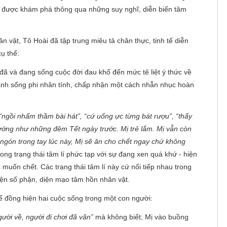
g được khám phá thông qua những suy nghĩ, diễn biến tâm
 vật, Tô Hoài đã tập trung miêu tả chân thực, tinh tế diễn
ụ thể:
ị đã và đang sống cuộc đời đau khổ đến mức tê liệt ý thức về
nh sống phi nhân tính, chấp nhận một cách nhẫn nhục hoàn
“ngồi nhẩm thầm bài hát”, “cứ uống ực từng bát rượu”, “thấy
i sướng như những đêm Tết ngày trước. Mị trẻ lắm. Mị vẫn còn
lá ngón trong tay lúc này, Mị sẽ ăn cho chết ngay chứ không
ong trạng thái tâm lí phức tạp với sự đang xen quá khứ - hiện
muốn chết. Các trạng thái tâm lí này cứ nối tiếp nhau trong
iện số phận, diện mạo tâm hồn nhân vật.
 đồng hiện hai cuộc sống trong một con người:
gười về, người đi chơi đã vãn”
mà không biết; Mị vào buồng