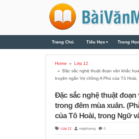
Trang Chủ
Tiểu Học
»
Trung Họ
Home
»
Lớp 12
» Đặc sắc nghệ thuật đoạn văn khắc họa 
truyện ngắn Vợ chồng A Phủ của Tô Hoài, t
Đặc sắc nghệ thuật đoạn 
trong đêm mùa xuân. (Ph
của Tô Hoài, trong Ngữ văn
Lớp 12
maiphuong
0