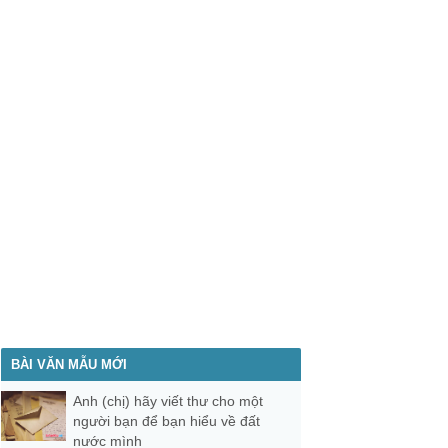
BÀI VĂN MẪU MỚI
Anh (chị) hãy viết thư cho một
người bạn để bạn hiểu về đất
nước mình