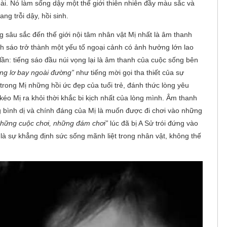
ài. Nó làm sống dậy một thế giới thiên nhiên đầy màu sắc và
ng trỗi dậy, hồi sinh.
g sâu sắc đến thế giới nội tâm nhân vật Mị nhất là âm thanh
anh sáo trở thành một yếu tố ngoại cảnh có ảnh hưởng lớn lao
lần: tiếng sáo đầu núi vọng lại là âm thanh của cuộc sống bên
ửng lơ bay ngoài đường”
như tiếng mời gọi tha thiết của sự
trong Mị những hồi ức đẹp của tuổi trẻ, đánh thức lòng yêu
kéo Mị ra khỏi thời khắc bi kịch nhất của lòng mình. Âm thanh
g bình dị và chính đáng của Mị là muốn được đi chơi vào những
những cuộc chơi, những đám chơi”
lúc đã bị A Sử trói đứng vào
 là sự khẳng định sức sống mãnh liệt trong nhân vật, không thế