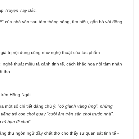
tập
Truyện Tây Bắc.
” cúa nhà văn sau tám tháng sống, tìm hiểu, gắn bó với đồng
 giá trị nội dung cũng như nghệ thuật của tác phẩm.
: nghệ thuật miêu tả cảnh tinh tế, cách khắc họa nội tâm nhân
t thơ.
 trên Hồng Ngài:
a một số chi tiết đáng chú ý:
“cỏ gianh vàng ửng”, những
iếng trẻ con chơi quay “cười ầm trên sân chơi trước nhà”,
 rủ bạn đi chơi”.
bằng thứ ngôn ngữ đầy chất thơ cho thấy sự quan sát tinh tế -