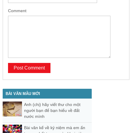
Comment
BÀI VĂN MẪU MỚI
Anh (chị) hãy viết thư cho một
người bạn để bạn hiểu về đất
nước mình
Bài văn kể về kỷ niệm mà em ấn