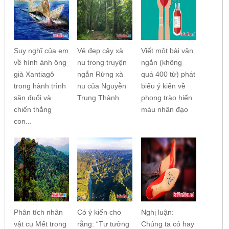
Suy nghĩ của em
Vẻ đẹp cây xà
Viết một bài văn
về hình ảnh ông
nu trong truyện
ngắn (không
già Xantiagô
ngắn Rừng xà
quá 400 từ) phát
trong hành trình
nu của Nguyễn
biểu ý kiến về
săn đuổi và
Trung Thành
phong trào hiến
chiến thắng
máu nhân đạo
con...
Phân tích nhân
Có ý kiến cho
Nghị luận:
vật cụ Mết trong
rằng: “Tư tưởng
Chúng ta có hay