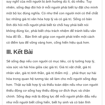
suy nghĩ của mỗi người bị ảnh hưởng dù ít, dù nhiều. Tuy
nhiên, sống đẹp đòi hỏi ở mỗi người phải biết tự đặt cho mình
một bộ lọc đúng nghĩa. Có như thế con người mới có thể chắt
lọc những giá trị văn hóa hợp lý và có giá trị. Sống có bản
lĩnh đòi hỏi mỗi người phải biết từ chối hay phải biết nói
không đúng lúc, phải biết chịu trách nhiệm để tránh kiểu văn
hóa đổ lỗi… Bản lĩnh sẽ giúp con người phát triển một cách
có điểm tựa để vững vàng hơn, cống hiến hiệu quả hơn.
III. Kết Bài
Sẽ sống đẹp nếu con người có mục tiêu, có lý tưởng hợp lý,
vừa sức và hài hòa giữa các giá trị. Giá trị vật chất, giá trị
nhân văn, giá trị tinh thần, giá trị thẩm mỹ… phải thực sự hài
hòa trong quan hệ tương tác sẽ làm cho mỗi người sống đẹp
hơn. Thật sự bất hợp lý và thiếu toàn diện nếu như con người
thiếu động cơ sống hay thiếu động cơ đích thực và chân
chính. Sống đẹp mãi là động lực để mỗi người phấn đấu nếu
như mỗi người biết cống hiến, biết hy sinh và có bản lĩnh