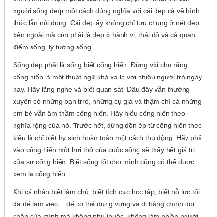
người sống đẹïp một cách đúng nghĩa với cái đẹp cả về hình
thức lẫn nội dung. Cái đẹp ấy không chỉ tựu chung ở nét đẹp
bên ngoài mà còn phải là đẹp ở hành vi, thái độ và cả quan
điểm sống, lý tưởng sống.
Sống đẹp phải là sống biết cống hiến. Đừng vội cho rằng
cống hiến là một thuật ngữ khá xa lạ với nhiều người trẻ ngày
nay. Hãy lắng nghe và biết quan sát. Đâu đây vẫn thường
xuyên có những bạn trrẻ, những cụ già và thậm chí cả những
em bé vẫn âm thầm cống hiến. Hãy hiểu cống hiến theo
nghĩa rộng của nó. Trước hết, đừng dồn ép từ cống hiến theo
kiểu là chỉ biết hy sinh hoàn toàn một cách thụ động. Hãy phả
vào cống hiến một hơi thở của cuộc sống sẽ thấy hết giá trị
của sự cống hiến. Biết sống tốt cho mình cũng có thể được
xem là cống hiến.
Khi cá nhân biết làm chủ, biết tích cực học tập, biết nỗ lực tối
đa để làm việc… để có thể đứng vững và đi bằng chính đôi
chân của mình mà không phụ thuộc, không làm phiền người