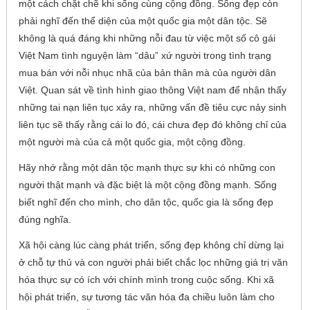
một cách chặt chẽ khi sống cùng cộng đồng. Sống đẹp còn
phải nghĩ đến thể diện của một quốc gia một dân tộc. Sẽ
không là quá đáng khi những nỗi đau từ việc một số cô gái
Việt Nam tình nguyện làm “dâu” xứ người trong tình trạng
mua bán với nỗi nhục nhã của bản thân mà của người dân
Việt. Quan sát về tình hình giao thông Việt nam để nhận thấy
những tai nạn liên tục xảy ra, những vấn đề tiêu cực nảy sinh
liên tục sẽ thấy rằng cái lo đó, cái chưa đẹp đó không chỉ của
một người mà của cả một quốc gia, một cộng đồng.
Hãy nhớ rằng một dân tộc mạnh thực sự khi có những con
người thật mạnh và đặc biệt là một cộng đồng mạnh. Sống
biết nghĩ đến cho mình, cho dân tộc, quốc gia là sống đẹp
đúng nghĩa.
Xã hội càng lúc càng phát triển, sống đẹp không chỉ dừng lại
ở chỗ tự thủ và con người phải biết chắc lọc những giá trị văn
hóa thực sự có ích với chính mình trong cuộc sống. Khi xã
hội phát triển, sự tương tác văn hóa đa chiều luôn làm cho