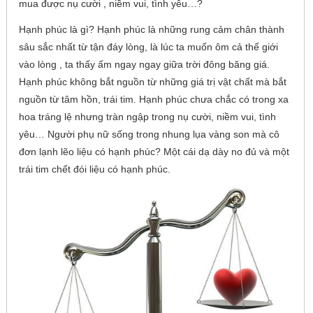
mua được nụ cười , niềm vui, tình yêu…?
Hạnh phúc là gì? Hạnh phúc là những rung cảm chân thành
sâu sắc nhất từ tận đáy lòng, là lúc ta muốn ôm cả thế giới
vào lòng , ta thấy ấm ngay ngay giữa trời đông băng giá.
Hạnh phúc không bắt nguồn từ những giá trị vật chất mà bắt
nguồn từ tâm hồn, trái tim. Hạnh phúc chưa chắc có trong xa
hoa tráng lệ nhưng tràn ngập trong nụ cười, niềm vui, tình
yêu… Người phụ nữ sống trong nhung lụa vàng son mà cô
đơn lạnh lẽo liệu có hạnh phúc? Một cái dạ dày no đủ và một
trái tim chết đói liệu có hạnh phúc.