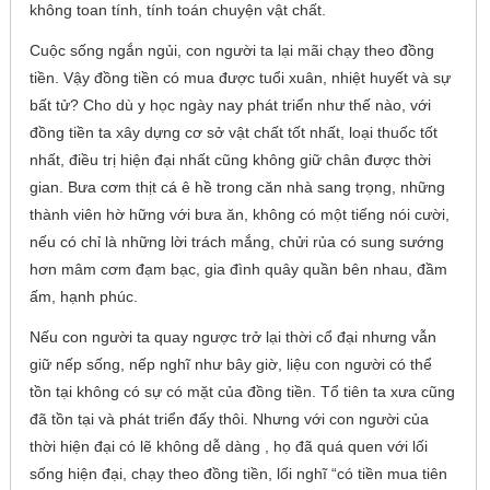
không toan tính, tính toán chuyện vật chất.
Cuộc sống ngắn ngủi, con người ta lại mãi chạy theo đồng
tiền. Vậy đồng tiền có mua được tuổi xuân, nhiệt huyết và sự
bất tử? Cho dù y học ngày nay phát triển như thế nào, với
đồng tiền ta xây dựng cơ sở vật chất tốt nhất, loại thuốc tốt
nhất, điều trị hiện đại nhất cũng không giữ chân được thời
gian. Bưa cơm thịt cá ê hề trong căn nhà sang trọng, những
thành viên hờ hững với bưa ăn, không có một tiếng nói cười,
nếu có chỉ là những lời trách mắng, chửi rủa có sung sướng
hơn mâm cơm đạm bạc, gia đình quây quần bên nhau, đầm
ấm, hạnh phúc.
Nếu con người ta quay ngược trở lại thời cổ đại nhưng vẫn
giữ nếp sống, nếp nghĩ như bây giờ, liệu con người có thể
tồn tại không có sự có mặt của đồng tiền. Tổ tiên ta xưa cũng
đã tồn tại và phát triển đấy thôi. Nhưng với con người của
thời hiện đại có lẽ không dễ dàng , họ đã quá quen với lối
sống hiện đại, chạy theo đồng tiền, lối nghĩ “có tiền mua tiên