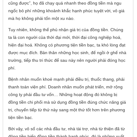
cũng được”, họ đã chạy quá nhanh theo đồng tiền mà ngu
ngốc bỏ phí những khoảnh khắc hạnh phúc tuyệt vời, vô giá
mà họ không phải tốn một xu nào.
Tuy nhiên, không thể phủ nhận giá trị của đồng tiền. Chúng
ta là con người của thời đại mới, thời đại công nghiệp hoá,
hiện đại hoá. Không có phương tiện tiền bạc, ta khó lòng đạt
được mục đích. Bản thân những học sinh, để ngồi ở ghế nhà
trường, tiếp thu tri thức để sau này nên người phải đóng học
phí.
Bệnh nhân muốn khoẻ mạnh phải điều trị, thuốc thang, phải
thanh toán viện phí. Doanh nhân muốn phát triển, mở rộng
công ty phải đầu tư vốn… Những hoạt động đó không bị
đồng tiền chi phối mà sử dụng đồng tiền đúng chức năng giá
trị, chuyển tiếp từ thứ này sang một thứ tốt hơn trên phương
tiện tiền bạc.
Bởi vậy, vô số các nhà đầu tư, nhà tài trợ, nhà từ thiện đã từ
đông tiền biến đồng tiền thành hạnh phúc, đó là những xuất