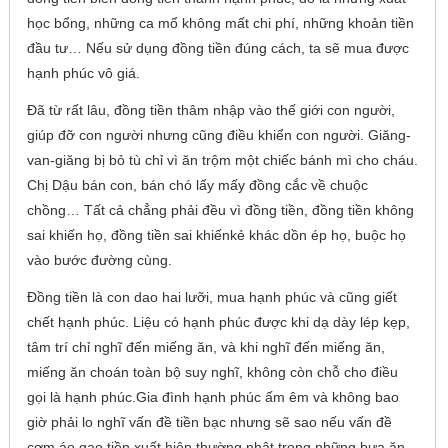
học bổng, những ca mổ không mất chi phí, những khoản tiền
đầu tư… Nếu sử dụng đồng tiền đúng cách, ta sẽ mua được
hạnh phúc vô giá.
Đã từ rất lâu, đồng tiền thâm nhập vào thế giới con người,
giúp đỡ con người nhưng cũng điều khiển con người. Giăng-
van-giăng bị bỏ tù chỉ vì ăn trộm một chiếc bánh mì cho cháu.
Chị Dậu bán con, bán chó lấy mấy đồng cắc về chuộc
chồng… Tất cả chẳng phải đều vì đồng tiền, đồng tiền không
sai khiến họ, đồng tiền sai khiếnkẻ khác dồn ép họ, buộc họ
vào bước đường cùng.
Đồng tiền là con dao hai lưỡi, mua hạnh phúc và cũng giết
chết hạnh phúc. Liệu có hạnh phúc được khi dạ dày lép kẹp,
tâm trí chỉ nghĩ đến miếng ăn, và khi nghĩ đến miếng ăn,
miếng ăn choán toàn bộ suy nghĩ, không còn chỗ cho điều
gọi là hạnh phúc.Gia đình hạnh phúc ấm êm và không bao
giờ phải lo nghĩ vấn đề tiền bạc nhưng sẽ sao nếu vấn đề
cơm áo gạo tiền xuất hiện thường nhật trong những bưa ăn,