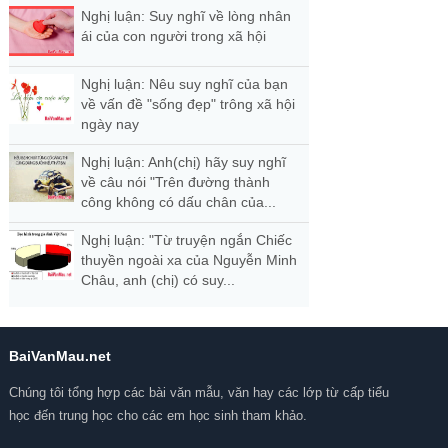
Nghị luận: Suy nghĩ về lòng nhân
ái của con người trong xã hội
Nghị luận: Nêu suy nghĩ của bạn
về vấn đề "sống đẹp" trông xã hội
ngày nay
Nghị luận: Anh(chị) hãy suy nghĩ
về câu nói "Trên đường thành
công không có dấu chân của...
Nghị luận: "Từ truyện ngắn Chiếc
thuyền ngoài xa của Nguyễn Minh
Châu, anh (chị) có suy...
BaiVanMau.net
Chúng tôi tổng hợp các bài văn mẫu, văn hay các lớp từ cấp tiểu
học đến trung học cho các em học sinh tham khảo.