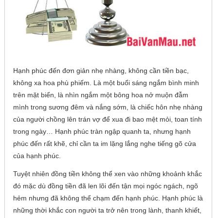
Hạnh phúc đến đơn giản nhẹ nhàng, không cần tiền bạc,
không xa hoa phù phiếm. Là một buổi sáng ngắm bình minh
trên mặt biển, là nhìn ngắm một bông hoa nở muộn đẫm
mình trong sương đêm và nắng sớm, là chiếc hôn nhẹ nhàng
của người chồng lên trán vợ để xua đi bao mệt mỏi, toan tính
trong ngày… Hạnh phúc tràn ngập quanh ta, nhưng hạnh
phúc đến rất khẽ, chỉ cần ta im lặng lắng nghe tiếng gõ cửa
của hạnh phúc.
Tuyệt nhiên đồng tiền không thể xen vào những khoảnh khắc
đó mặc dù đồng tiền đã len lõi đến tận mọi ngóc ngách, ngõ
hẻm nhưng đã không thể chạm đến hạnh phúc. Hạnh phúc là
những thời khắc con người ta trở nên trong lành, thanh khiết,