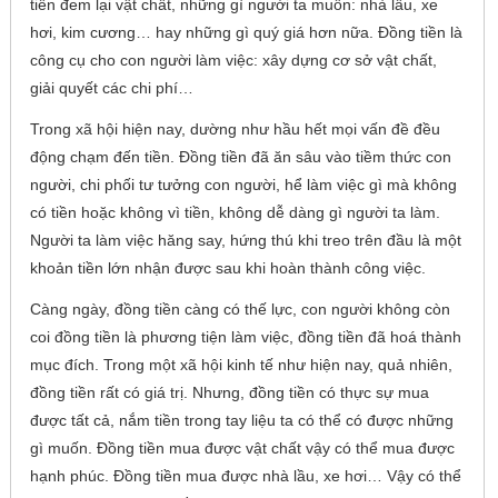
tiền đem lại vật chất, những gì người ta muốn: nhà lầu, xe
hơi, kim cương… hay những gì quý giá hơn nữa. Đồng tiền là
công cụ cho con người làm việc: xây dựng cơ sở vật chất,
giải quyết các chi phí…
Trong xã hội hiện nay, dường như hầu hết mọi vấn đề đều
động chạm đến tiền. Đồng tiền đã ăn sâu vào tiềm thức con
người, chi phối tư tưởng con người, hể làm việc gì mà không
có tiền hoặc không vì tiền, không dễ dàng gì người ta làm.
Người ta làm việc hăng say, hứng thú khi treo trên đầu là một
khoản tiền lớn nhận được sau khi hoàn thành công việc.
Càng ngày, đồng tiền càng có thế lực, con người không còn
coi đồng tiền là phương tiện làm việc, đồng tiền đã hoá thành
mục đích. Trong một xã hội kinh tế như hiện nay, quả nhiên,
đồng tiền rất có giá trị. Nhưng, đồng tiền có thực sự mua
được tất cả, nắm tiền trong tay liệu ta có thể có được những
gì muốn. Đồng tiền mua được vật chất vậy có thể mua được
hạnh phúc. Đồng tiền mua được nhà lầu, xe hơi… Vậy có thể