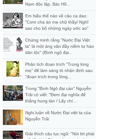
Nam độc lập, Bác Hồ...
Em hiểu thế nào về câu ca dao:
"Cơm cha áo mẹ chữ thầy/ Nghĩ
sao cho bõ những ngày ước ao"
Chứng minh rằng "Nước Đại Việt
ta" là một áng văn đầy niềm tự hào
dân tộc" (Bình ngô đại...
Phân tích đoạn trích "Trong lòng
mẹ" để làm sáng tỏ nhận định sau:
"đoạn trích trong lòng...
Trong "Bình Ngô đại cáo" Nguyễn
Trãi có viết: "Đem đại nghĩa để
thắng hung tàn / Lấy chí...
Nghị luận về Nước Đại việt ta của
Nguyễn Trãi
Giải thích câu tục ngữ: "Nói lời phải