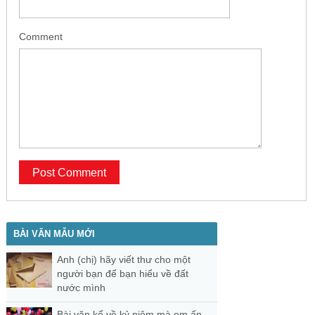
Comment
BÀI VĂN MẪU MỚI
Anh (chị) hãy viết thư cho một
người bạn để bạn hiểu về đất
nước mình
Bài văn kể về kỷ niệm mà em ấn