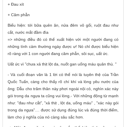
+ Đau xít
+ Căm phẫn
Biểu hiện: tới bữa quên ăn, nửa đêm vô gối, ruột đau như
cắt, nước mắt đầm đìa
=> những điều đó có thể xuất hiện với một người đang có
những tình cảm thường ngày được ư! Nó chỉ được biểu hiện
rõ ràng với 1 con người đang căm phẫn, sôi sục, uất ức.
Uất ức vì "chưa xả thịt lột da, nuốt gan uống máu quân thù. "
- Và cuối đoạn văn là 1 lời có thể nói là tuyên thệ của Trần
Quốc Tuấn, càng cho thấy rõ chí khí và lòng yêu nước của
ông: Dẫu cho trăm thân này phơi ngoài nội cỏ, nghìn xác này
gói trong da ngựa ta cũng vui lòng.- Với những động từ mạnh
như: "đau như cắt", "xả thịt , lột da, uống máu" , "xác này gói
trong da ngựa".... được sử dụng đúng lúc và đúng thời điểm,
làm cho ý nghĩa của nó càng sâu sắc hơn.