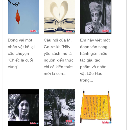
Đóng vai một
Câu nói của M.
Em hãy viết một
nhân vật kể lại
Go-rơ-ki: “Hãy
đoạn văn song
câu chuyện
yêu sách, nó là
hành giới thiệu
"Chiếc lá cuối
nguồn kiến thức,
tác giả, tác
cùng"
chỉ có kiến thức
phẩm và nhân
mới là con...
vật Lão Hạc
trong...