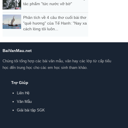
tác phẩm "tức nước vỡ bờ"
Phân tích về 4 câu thơ cuối bài thơ
"quê hương" của Tế Hanh: "Nay xa
cách lòng tôi luôn...
BaiVanMau.net
Chúng tôi tổng hợp các bài văn mẫu, văn hay các lớp từ cấp tiểu
học đến trung học cho các em học sinh tham khảo.
Trợ Giúp
Liên Hệ
Văn Mẫu
Giải bài tập SGK