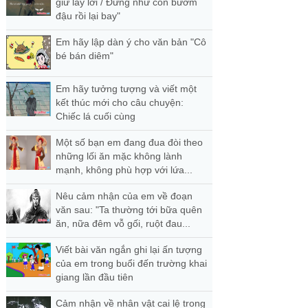
giữ lấy lời / Đừng như con bướm
đậu rồi lại bay"
Em hãy lập dàn ý cho văn bản "Cô
bé bán diêm"
Em hãy tưởng tượng và viết một
kết thúc mới cho câu chuyện:
Chiếc lá cuối cùng
Một số bạn em đang đua đòi theo
những lối ăn mặc không lành
mạnh, không phù hợp với lứa...
Nêu cảm nhận của em về đoạn
văn sau: "Ta thường tới bữa quên
ăn, nữa đêm vỗ gối, ruột đau...
Viết bài văn ngắn ghi lại ấn tượng
của em trong buổi đến trường khai
giang lần đầu tiên
Cảm nhận về nhân vật cai lệ trong