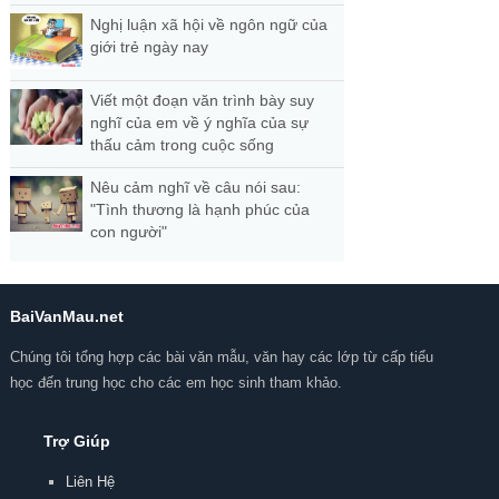
Nghị luận xã hội về ngôn ngữ của
giới trẻ ngày nay
Viết một đoạn văn trình bày suy
nghĩ của em về ý nghĩa của sự
thấu cảm trong cuộc sống
Nêu cảm nghĩ về câu nói sau:
"Tình thương là hạnh phúc của
con người"
BaiVanMau.net
Chúng tôi tổng hợp các bài văn mẫu, văn hay các lớp từ cấp tiểu
học đến trung học cho các em học sinh tham khảo.
Trợ Giúp
Liên Hệ