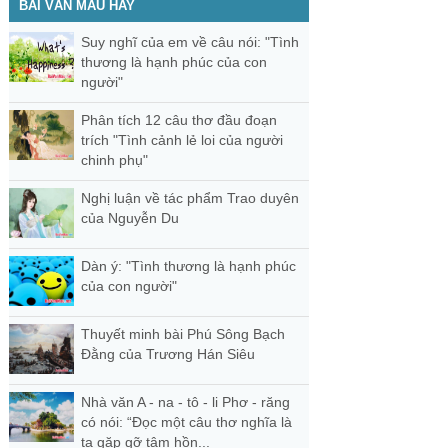
BÀI VĂN MẪU HAY
Suy nghĩ của em về câu nói: "Tình
thương là hạnh phúc của con
người"
Phân tích 12 câu thơ đầu đoạn
trích "Tình cảnh lẻ loi của người
chinh phụ"
Nghị luận về tác phẩm Trao duyên
của Nguyễn Du
Dàn ý: "Tình thương là hạnh phúc
của con người"
Thuyết minh bài Phú Sông Bạch
Đằng của Trương Hán Siêu
Nhà văn A - na - tô - li Phơ - răng
có nói: “Đọc một câu thơ nghĩa là
ta gặp gỡ tâm hồn...