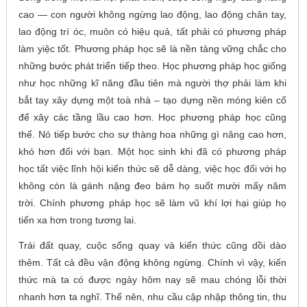
cao — con người không ngừng lao động, lao động chân tay,
lao động trí óc, muôn có hiệu quả, tất phải có phương pháp
làm yiệc tốt. Phương pháp học sẽ là nền tảng vững chắc cho
những bước phát triển tiếp theo. Học phương pháp học giống
như học những kĩ năng đầu tiên mà người thợ phải làm khi
bắt tay xây dựng một toà nhà – tạo dựng nền móng kiên cố
để xây các tầng lầu cao hơn. Học phương pháp học cũng
thế. Nó tiếp bước cho sự thàng hoa những gì nâng cao hơn,
khó hơn đối với bạn. Một học sinh khi đã có phương pháp
học tất việc lĩnh hội kiến thức sẽ dễ dàng, việc học đối với họ
không còn là gánh nặng đeo bám họ suốt mười mấy năm
trời. Chính phương pháp học sẽ làm vũ khí lợi hại giúp họ
tiến xa hơn trong tương lai.
Trái đất quay, cuộc sống quay và kiến thức cũng dồi dào
thêm. Tất cả đều vận động không ngừng. Chính vì vậy, kiến
thức mà ta có được ngày hôm nay sẽ mau chóng lỗi thời
nhanh hơn ta nghĩ. Thế nên, nhu cầu cập nhập thông tin, thu