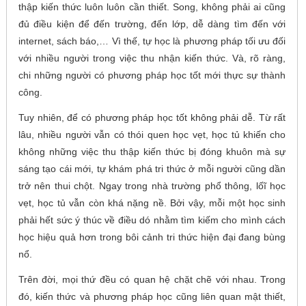
thập kiến thức luôn luôn cần thiết. Song, không phải ai cũng
đủ điều kiện để đến trường, đến lớp, dễ dàng tìm đến với
internet, sách báo,… Vì thế, tự học là phương pháp tối ưu đối
với nhiều người trong việc thu nhận kiến thức. Và, rõ ràng,
chi những người có phương pháp học tốt mới thực sự thành
công.
Tuy nhiên, để có phương pháp học tốt không phải dễ. Từ rất
lâu, nhiều người vẫn có thói quen học vẹt, học tủ khiến cho
không những việc thu thập kiến thức bị đóng khuôn mà sự
sáng tạo cái mới, tự khám phá tri thức ở mỗi người cũng dần
trở nên thui chột. Ngay trong nhà trường phổ thông, lốĩ học
vẹt, học tủ vẫn còn khá nặng nề. Bởi vậy, mỗi một học sinh
phải hết sức ý thúc về điều dó nhằm tìm kiếm cho mình cách
học hiệu quả hơn trong bôi cảnh tri thức hiện đại đang bùng
nổ.
Trên đời, mọi thứ đều có quan hệ chặt chẽ với nhau. Trong
đó, kiến thức và phương pháp học cũng liên quan mật thiết,