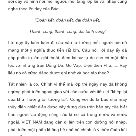
sợi dây vô hình nối mọi người, mọi tầng lớp lại với nhau cùng
nghe theo lời dạy của Bác:
"Đoàn kết, đoàn kết, đại đoàn kết,
Thành công, thành công, đại tành công"
Lời dạy ấy luôn luôn đi sâu vào tư tưởng mỗi người bởi nó
mang một ý nghĩa thực tiễn rất lớn. Câu nói, lời dạy ấy đã
góp phần to lớn giải thoát, đem lại sự tự do cho cả một dân
tộc với những trận Đống Đa, Gò Vấp, Điện Biên Phủ,......Vậy
liệu nó có xứng đáng được ghi nhớ và học tập theo?
Tất nhiên là có. Chính vì thế mà lớp trẻ ngày nay đã không
ngừng phát triển ngoại giao với các nước với tiêu trí "khép lại
quá khứ, hướng tới tương lai". Cùng với đó là bao nhà máy
thủy điện nhiệt điện được xây dựng dựa trên bàn tay của biết
bao người lao động cùng các kĩ sư cả trong nước và nước
ngoài. VIỆT NAM đang dần đi lên trên con đường hội nhập,
phát triển một phần không hề nhỏ bé chính là ý thức đoàn kết