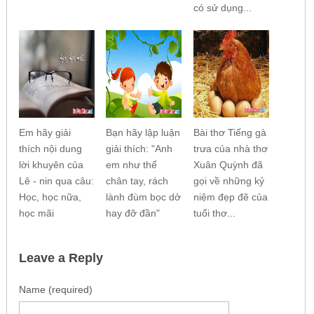
có sử dụng...
Em hãy giải
Bạn hãy lập luận
Bài thơ Tiếng gà
thích nội dung
giải thích: "Anh
trưa của nhà thơ
lời khuyên của
em như thể
Xuân Quỳnh đã
Lê - nin qua câu:
chân tay, rách
gọi về những kỷ
Học, học nữa,
lành đùm bọc dở
niệm đẹp đẽ của
học mãi
hay đỡ đần"
tuổi thơ...
Leave a Reply
Name (required)