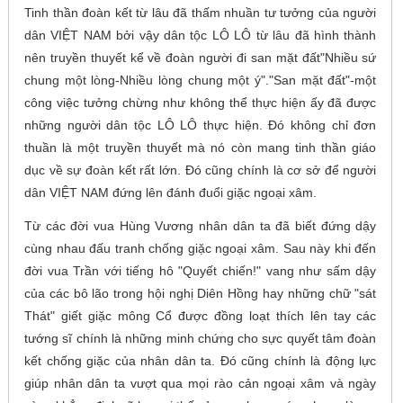
Tinh thần đoàn kết từ lâu đã thấm nhuần tư tưởng của người
dân VIỆT NAM bởi vậy dân tộc LÔ LÔ từ lâu đã hình thành
nên truyền thuyết kể về đoàn người đi san mặt đất"Nhiều sứ
chung một lòng-Nhiều lòng chung một ý"."San mặt đất"-một
công việc tưởng chừng như không thể thực hiện ấy đã được
những người dân tộc LÔ LÔ thực hiện. Đó không chỉ đơn
thuần là một truyền thuyết mà nó còn mang tinh thần giáo
dục về sự đoàn kết rất lớn. Đó cũng chính là cơ sở để người
dân VIỆT NAM đứng lên đánh đuổi giặc ngoại xâm.
Từ các đời vua Hùng Vương nhân dân ta đã biết đứng dậy
cùng nhau đấu tranh chống giặc ngoại xâm. Sau này khi đến
đời vua Trần với tiếng hô "Quyết chiến!" vang như sấm dậy
của các bô lão trong hội nghị Diên Hồng hay những chữ "sát
Thát" giết giặc mông Cổ được đồng loạt thích lên tay các
tướng sĩ chính là những minh chứng cho sực quyết tâm đoàn
kết chống giặc của nhân dân ta. Đó cũng chính là động lực
giúp nhân dân ta vượt qua mọi rào cản ngoại xâm và ngày