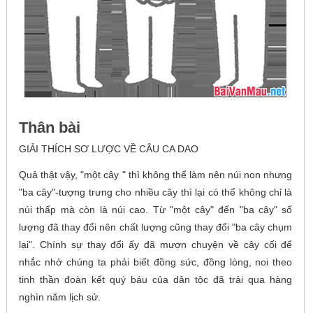
Thân bài
GIẢI THÍCH SƠ LƯỢC VỀ CÂU CA DAO
Quả thật vậy, "một cây " thì không thể làm nên núi non nhưng
"ba cây"-tượng trưng cho nhiều cây thì lại có thể không chỉ là
núi thấp mà còn là núi cao. Từ "một cây" đến "ba cây" số
lượng đã thay đổi nên chất lượng cũng thay đổi "ba cây chụm
lại". Chính sự thay đổi ấy đã mượn chuyện về cây cối để
nhắc nhở chúng ta phải biết đồng sức, đồng lòng, noi theo
tinh thần đoàn kết quý báu của dân tộc đã trải qua hàng
nghìn năm lịch sử.