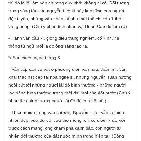
thì đó là lối làm văn chương duy nhất không ai có. Đối tượng
trong sáng tác của nguyễn thời kì này là những con người
đặc tuyển, những văn nhân, sĩ phu thất thế chỉ còn 1 thời
vang bóng. (Chú ý phân tích nhân vật Huấn Cao để làm rõ)
- Hành văn cầu kì, giọng điệu trang nghiêm, cổ kính, hệ
thống từ ngữ mới lạ do ông sáng tạo ra.
*/ Sau cách mạng tháng 8
- Vẫn tiếp cận sự vật ở phương diện văn hoá, thẩm mĩ, vẫn
khai thác nét đẹp tài hoa nghệ sĩ, nhưng Nguyễn Tuân hướng
ngòi bút tới những người lái đò bình thường - những người
lao động bình thường trong thời đại mới của đất nước (Chú ý
phân tích hình tượng người lái đò để làm nổi bật)
- Thiên nhiên trong văn chương Nguyễn Tuân vẫn là thiên
nhiên đẹp, vừa dữ dội vừa thơ mộng, chỉ có điều- khác với
trước cách mạng, ông khám phá cảnh sắc, con người tự
nhiên đời thường của đất nước mình trong hiện tại. (Dòng