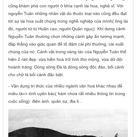
cũng khám phá con người ở khía cạnh tài hoa, nghệ sĩ. Với
nguyễn Tuân những nhân vật dù thuộc loại nào cũng đều đạt
tới sự tài hoa xuất chúng trong nghề nghiệp của mình( ông lái
đò, người tử tù Huấn cao, người Quản ngục). Khi dựng cảnh
Nguyễn Tuân thường chọn những cảnh gây ấn tượng mạnh,
đập thẳng vào giác quan để tô đậm cái phi thường, cái xuất
chúng của nó. Cảnh vật trong sáng tác của Nguyễn Tuân thể
hiện 2 nét đẹp: vừa hiền hoà trữ tình thơ mộng, vừa dữ dội
hoành tráng: Dòng sông Đà là dòng sông độc đáo, bối cảnh
cho chữ là bối cảnh đặc biệt.
- Vận dụng tri thức của nhiều ngành văn hoá khác nhau để
miêu tả=> tính uyên bác( hàm chứa rất nhiều thông tin trong
cuộc sống): điện ảnh, quân sự, địa lí...