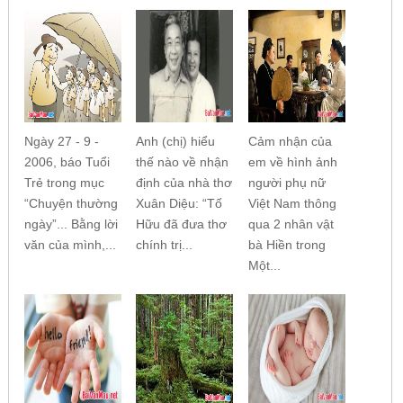
Ngày 27 - 9 -
Anh (chị) hiểu
Cảm nhận của
2006, báo Tuổi
thế nào về nhận
em về hình ảnh
Trẻ trong mục
định của nhà thơ
người phụ nữ
“Chuyện thường
Xuân Diệu: “Tố
Việt Nam thông
ngày”... Bằng lời
Hữu đã đưa thơ
qua 2 nhân vật
văn của mình,...
chính trị...
bà Hiền trong
Một...