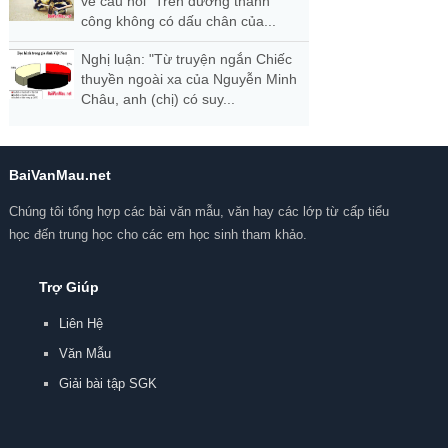
về câu nói "Trên đường thành
công không có dấu chân của...
Nghị luận: "Từ truyện ngắn Chiếc
thuyền ngoài xa của Nguyễn Minh
Châu, anh (chị) có suy...
BaiVanMau.net
Chúng tôi tổng hợp các bài văn mẫu, văn hay các lớp từ cấp tiểu
học đến trung học cho các em học sinh tham khảo.
Trợ Giúp
Liên Hệ
Văn Mẫu
Giải bài tập SGK