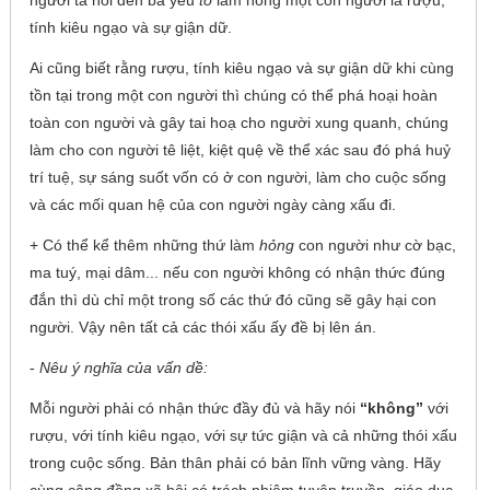
tính kiêu ngạo và sự giận dữ.
Ai cũng biết rằng rượu, tính kiêu ngạo và sự giận dữ khi cùng
tồn tại trong một con người thì chúng có thể phá hoại hoàn
toàn con người và gây tai hoạ cho người xung quanh, chúng
làm cho con người tê liệt, kiệt quệ về thể xác sau đó phá huỷ
trí tuệ, sự sáng suốt vốn có ở con người, làm cho cuộc sống
và các mối quan hệ của con người ngày càng xấu đi.
+ Có thể kể thêm những thứ làm
hỏng
con người như cờ bạc,
ma tuý, mại dâm... nếu con người không có nhận thức đúng
đắn thì dù chỉ một trong số các thứ đó cũng sẽ gây hại con
người. Vậy nên tất cả các thói xấu ấy đề bị lên án.
-
Nêu ý nghĩa của vấn dề:
Mỗi người phải có nhận thức đầy đủ và hãy nói
“không”
với
rượu, với tính kiêu ngạo, với sự tức giận và cả những thói xấu
trong cuộc sống. Bản thân phải có bản lĩnh vững vàng. Hãy
cùng cộng đồng xã hội có trách nhiệm tuyên truyền, giáo dục