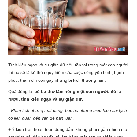
Tính kiêu ngạo và sự giận dữ nêu tồn tại trong một con người
thì nó sẽ là kẻ thù nguy hiểm của cuộc sống yên bình, hạnh
phúc, thậm chí còn gây những bi kịch thương tâm.
Quả đúng là:
có ba thứ làm hỏng một con người: đó là
rượu, tính kiêu ngạo và sự giận dữ.
-
Phân tích những mặt đúng, bác bỏ những biểu hiện sai lệch
có liên quan đến vấn đề bàn luận.
+ Ý kiến trên hoàn toàn đúng đắn, không phải ngẫu nhiên mà
người ta nói đến ba yếu
tố
làm hỏng một con người là rượu,