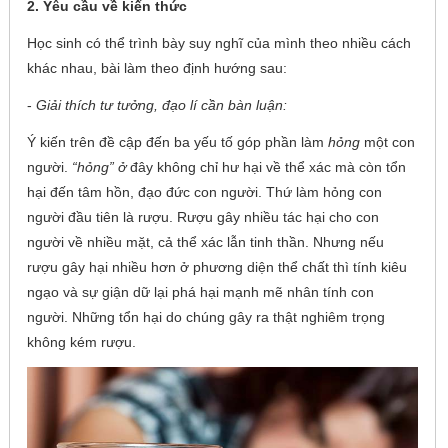
2. Yêu cầu về kiến thức
Học sinh có thể trình bày suy nghĩ của mình theo nhiều cách
khác nhau, bài làm theo định hướng sau:
-
Giải thích tư tưởng, đạo lí cần bàn luận:
Ý kiến trên đề cập đến ba yếu tố góp phần làm
hỏng
một con
người.
“hỏng” ở
đây không chỉ hư hại về thể xác mà còn tổn
hại đến tâm hồn, đạo đức con người. Thứ làm hỏng con
người đầu tiên là rượu. Rượu gây nhiều tác hại cho con
người về nhiều mặt, cả thể xác lẫn tinh thần. Nhưng nếu
rượu gây hại nhiều hơn ở phương diện thể chất thì tính kiêu
ngạo và sự giận dữ lại phá hại mạnh mẽ nhân tính con
người. Những tổn hại do chúng gây ra thật nghiêm trọng
không kém rượu.