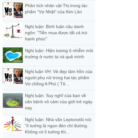
Phân tích nhân vật Thị trong tác
phẩm "Vợ Nhặt" của Kim Lân
Nghị luận: Bình luận câu danh
ngôn: "Tiền mua được tất cả trừ
hạnh phúc"
Nghị luận: Hiện tượng ô nhiễm môi
trường ở nước ta và quê mình
Nghị luận VH: Vẻ đẹp tâm hồn của
người phụ nữ trong hai tác phẩm
Vợ chồng A Phủ ( Tô...
Nghị luận: Suy nghĩ của bạn về
căn bệnh vô cảm của giới trẻ ngày
nay
Nghị luận: Nhà văn Leptonxtôi nói:
"lí tưởng là ngọn đèn chỉ đường.
Không có lí tưởng thì...