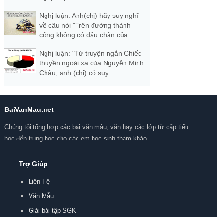
Nghị luận: Anh(chị) hãy suy nghĩ
về câu nói "Trên đường thành
công không có dấu chân của...
Nghị luận: "Từ truyện ngắn Chiếc
thuyền ngoài xa của Nguyễn Minh
Châu, anh (chị) có suy...
BaiVanMau.net
Chúng tôi tổng hợp các bài văn mẫu, văn hay các lớp từ cấp tiểu
học đến trung học cho các em học sinh tham khảo.
Trợ Giúp
Liên Hệ
Văn Mẫu
Giải bài tập SGK