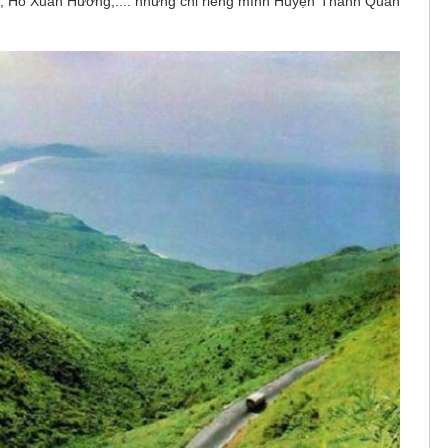
, Hồ Xuân Hương,.... nhưng chỉ riêng mình Huyện Thanh Quan