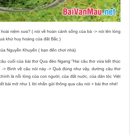
 hoài niệm xưa? ( nói về hoàn cảnh sống của bà -> nói lên lòng
quá khứ huy hoàng của đất Bắc.)
ơ của Nguyễn Khuyến ( bạn đến chơi nhà)
câu cuối của bài thơ Qua đèo Ngang:"Hai câu thơ vừa kết thúc
" -> Bình về câu nói này -> Quả đúng như vậy, dường câu thơ
chính là nỗi lòng của con người, của đất nuớc, của dân tộc Việt
ết bài mở như 1 lời nhắn gửi thông qua câu nói + bài thơ nhé!