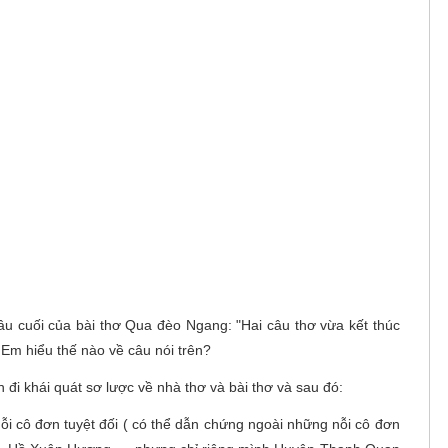
âu cuối của bài thơ Qua đèo Ngang: "Hai câu thơ vừa kết thúc
 Em hiểu thế nào về câu nói trên?
ên đi khái quát sơ lược về nhà thơ và bài thơ và sau đó:
nỗi cô đơn tuyệt đối ( có thể dẫn chứng ngoài những nỗi cô đơn