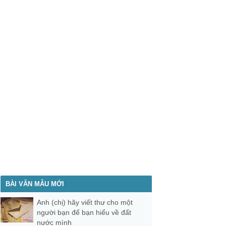
BÀI VĂN MẪU MỚI
Anh (chị) hãy viết thư cho một
người bạn để bạn hiểu về đất
nước mình