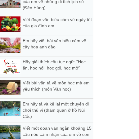
của em về những di tích lịch sử
(Đền Hùng)
Viết đoạn văn biểu cảm về ngày tết
của gia đình em
Em hãy viết bài văn biểu cảm về
cây hoa anh đào
Hãy giải thích câu tục ngữ: "Học
ăn, học nói, học gói, học mở"
Viết bài văn tả về môn học mà em
yêu thích (môn Văn học)
Em hãy tả và kể lại một chuyến đi
chơi thú vị (thăm quan ở hồ Núi
Cốc)
Viết một đoạn văn ngắn khoảng 15
câu nêu cảm nhận của em về con