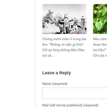
Chứng minh chân lí trong bài
Nêu cảm
thơ: "Không có việc gì khó/
đoạn thơ
Chỉ sợ lòng không bền/ Đào
hả trầu? 
núi và...
Cho bà và
Leave a Reply
Name (required)
Mail (will not be published) (required)