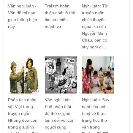
Văn nghị luận -
Trái tim hoàn
Nghị luận: Từ
Vấn đề tai nạn
thiện nhất là trái
truyện ngắn
giao thông hiện
tim có nhiều
chiếc thuyền
nay
mảnh vá
ngoài xa của
Nguyễn Minh
Châu, bạn có
suy nghĩ gì...
Phân tích nhân
Văn nghị luận -
Nghị luận: Suy
vật Việt trong
Phê phán thái
nghĩ của anh
truyện ngắn
độ thờ ơ, ghẻ
(chị) về thực
Những đứa con
lạnh đối với con
trạng học thơ
trong gia đình
người cũng
văn trong