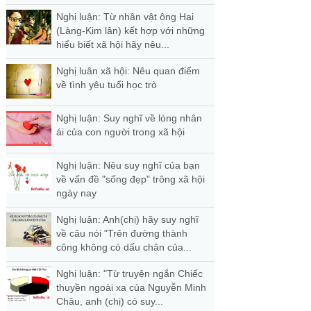
Nghị luận: Từ nhân vật ông Hai
(Làng-Kim lân) kết hợp với những
hiểu biết xã hội hãy nêu...
Nghị luân xã hội: Nêu quan điểm
về tình yêu tuổi học trò
Nghị luận: Suy nghĩ về lòng nhân
ái của con người trong xã hội
Nghị luận: Nêu suy nghĩ của bạn
về vấn đề "sống đẹp" trông xã hội
ngày nay
Nghị luận: Anh(chị) hãy suy nghĩ
về câu nói "Trên đường thành
công không có dấu chân của...
Nghị luận: "Từ truyện ngắn Chiếc
thuyền ngoài xa của Nguyễn Minh
Châu, anh (chị) có suy...