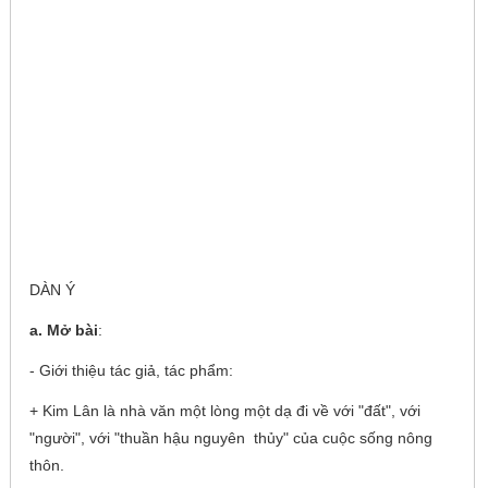
DÀN Ý
a. Mở bài
:
- Giới thiệu tác giả, tác phẩm:
+ Kim Lân là nhà văn một lòng một dạ đi về với "đất", với
"người", với "thuần hậu nguyên thủy" của cuộc sống nông
thôn.