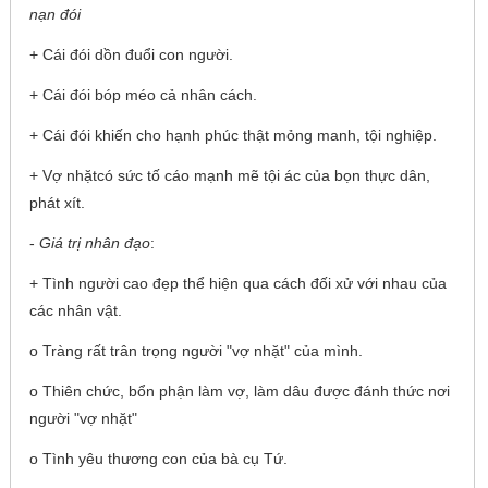
nạn đói
+ Cái đói dồn đuổi con người.
+ Cái đói bóp méo cả nhân cách.
+ Cái đói khiến cho hạnh phúc thật mỏng manh, tội nghiệp.
+ Vợ nhặtcó sức tố cáo mạnh mẽ tội ác của bọn thực dân,
phát xít.
-
Giá trị nhân đạo
:
+ Tình người cao đẹp thể hiện qua cách đối xử với nhau của
các nhân vật.
o Tràng rất trân trọng người "vợ nhặt" của mình.
o Thiên chức, bổn phận làm vợ, làm dâu được đánh thức nơi
người "vợ nhặt"
o Tình yêu thương con của bà cụ Tứ.