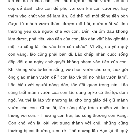
lão coi đó là của con, tiền thu được từ mảnh vườn, lão tích
cóp để dành cho con để phụ với con khi con cưới vợ, hay
thêm vào chút vón để làm ăn. Có thể nói mỗi đồng tiền bòn
được từ mảnh vườn thấm đượm mồ hôi, nước mắt và tình
thương yêu của người cha với con. Đến khi ốm đau không
làm được, phải tiêu vào tiền của con, lão dằn vặt" bây giờ tiêu
một xu cũng là tiêu vào tiền của cháu". Vì vậy, dù yêu quý
con vàng, lão cũng phải bán đi. Lão chấp nhận cuộc sống
đắp đổi qua ngày chứ quyết không phạm vào tiền của con.
Khi không vừa tự kiếm sống, vừa bòn vườn cho con, laoz gửi
ông giáo mảnh vườn để " con lão về thì nó nhận vườn làm".
Lão hiểu với người nông dân, tấc đất quan trọng ntn. Lão
cũng biết mảnh vườn của con lão dang bị kẻ có thế lực dòm
ngó. Và thế là lão vờ nhượng lại cho ông giáo để giữ mảnh
vườn cho con. Chao ôi, lão sống đầy trách nhiệm và tình
thưng với con. - Thương con trai, lão cũng thương con Vàng.
Con chó vốn là loài vật trung thành với chủ, những cũng
thường bị coi thường, xem rẻ. Thế nhưng lão Hạc lại rất quý