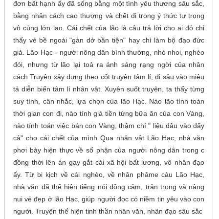
đơn bất hạnh ấy đã sống bằng một tình yêu thương sâu sắc,
bằng nhân cách cao thượng và chết đi trong ý thức tự trọng
vô cùng lớn lao. Cái chết của lão là câu trả lời cho ai đó chỉ
thấy vẻ bề ngoài "gàn dở bần tiện" hay chỉ làm bộ đạo đức
giả. Lão Hạc - người nông dân bình thường, nhỏ nhoi, nghèo
đói, nhưng từ lão lại toả ra ánh sáng rạng ngời của nhân
cách Truyện xây dựng theo cốt truyện tâm lí, đi sâu vào miêu
tả diễn biến tâm lí nhân vật. Xuyên suốt truyện, ta thấy từng
suy tính, cân nhắc, lựa chọn của lão Hạc. Nào lão tính toán
thời gian con đi, nào tính giá tiền từng bữa ăn của con Vàng,
nào tính toán việc bán con Vàng, thậm chí " liệu đâu vào đấy
cả" cho cái chết của mình Qua nhân vật Lão Hạc, nhà văn
phơi bày hiện thực về số phận của người nông dân trong c
đồng thời lên án gay gắt cái xã hội bất lương, vô nhân đạo
ấy. Từ bi kịch về cái nghèo, về nhân phâme cảu Lão Hạc,
nhà văn đã thể hiện tiếng nói đồng cảm, trân trọng và nâng
nui vẻ đẹp ở lão Hạc, giúp người đọc có niềm tin yêu vào con
người. Truyện thể hiện tinh thần nhân văn, nhân đạo sâu sắc