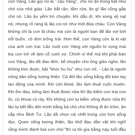
con Vàng. Lão gọi nó là " cậu Vàng", cho nó ăn trong bát như
chó của nhà giàu. Lão bắt rận, tắm rửa, ăn gì lão cũng gắp
cho nó. Lão âu yếm trò chuyện, khi dấu dí, khi sừng sộ nạt
nộ, nhưng rõ ràng là lão coi nó như một đứa cháu. Con Vàng
không chỉ là con là cháu mà còn là người bạn để lão vợi bớt
nỗi buồn, cô đơn trống trải. Hơn thế, con Vàng còn là kỉ vật
của anh con trai. Lão nuôi con Vàng với nguồn hi vọng mai
kia con trở về làm cỗ cưới vợ. Chính vì thế mà khi phải bán
con Vàng, lão đã đau đớn, kể chuyện cho ông giáo nghe, lão
không kìm được, bật "khóc hu hu" như con nít. - Lão là người
nông dân sống lương thiện. Cả đời lão sống bằng đôi bàn tay
lao động của mình. Khi còn khoẻ, lão làm thuê cuốc mướn.
Khi ốm đau, kông làm thuê được nữa thì lão kiếm con trai con
ốc, củ khoai củ ráy. Khi không còn tự kiếm sống được nữa thì
lão tự kết liễu đời mình bằng bả chó chứ không đi ăn trộm, ăn
cắp như Binh Tư. Lão dã chọn cái chết trong còn hơn sống
đục. Quen sống lượng thiện, lão khổ đau dằn vặt khi nghĩ
rằng mình đánh lừa con chó:"thì ra tôi gìa bằng này tuổi đầu