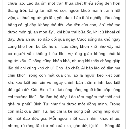
chừa lão. Lão đã ốm một trận thừa chết thiếu sống đến hơn
tháng trời. Làng lại mất vé sợi, người khoẻ mạnh tranh hết
việc, ai thuê người già lão, yếu đau. Lão thất nghiệp, lão sống
bằng cái gì đây. không thể tiêu vào tiền của con, lão" chế tạo
được món gì, ăn món ấy", khi bữa trai bữa ốc, khi củ khoai củ
dáy. Bữa ăn súi só đắp đổi qua ngày. Cuộc sống đã khổ ngày
càng khổ hơn, bế tắc hơn. - Lão sống khốn khổ như vậy mà
có người vẫn không hiểu lão. Vợ ông giáo không phải là
người xấu. C.sống cũng khốn khó, nhưng khi thấy chồng giúp
lão thì chị cũng khó chịu" Cho lão chết. Ai bảo lão có tiền mà
chịu khổ" Trong con mắt của chị, lão là người keo kiệt bủn
xỉn, keo kiệt bủn xỉn với ngay chính bản thân mình, keo kiệt
đến gàn dở. Còn Binh Tư - kẻ sống bằng nghề trộm cắp cũng
coi thường lão" Lão làm bộ đấy. Lão tẩm mgẩm thế thôi chứ
ghê ra phết" Binh Tư như tìm được một đồng minh. Trong
con mắt của Binh Tư, lão chỉ là kẻ sống bất lương núp dưới
bộ mặt đạo đức giả. Mỗi người một cách nhìn khác nhau,
nhưng rõ ràng lão trở nên xấu xa, gàn dở, tội lỗi. - Sống đã