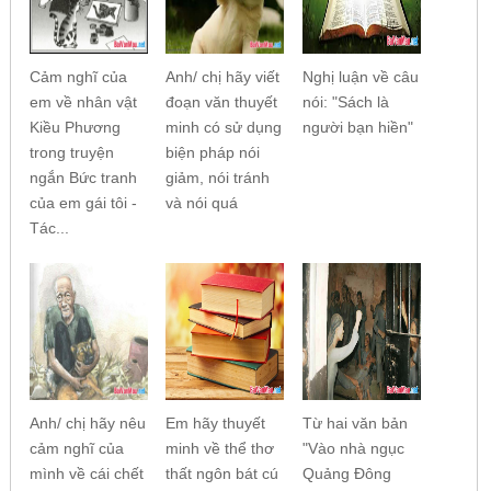
Cảm nghĩ của
Anh/ chị hãy viết
Nghị luận về câu
em về nhân vật
đoạn văn thuyết
nói: "Sách là
Kiều Phương
minh có sử dụng
người bạn hiền"
trong truyện
biện pháp nói
ngắn Bức tranh
giảm, nói tránh
của em gái tôi -
và nói quá
Tác...
Anh/ chị hãy nêu
Em hãy thuyết
Từ hai văn bản
cảm nghĩ của
minh về thể thơ
"Vào nhà ngục
mình về cái chết
thất ngôn bát cú
Quảng Đông