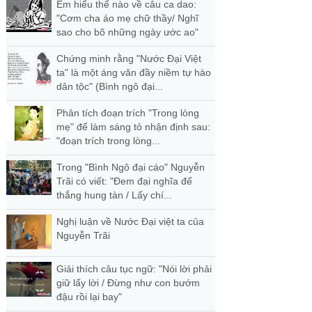
Em hiểu thế nào về câu ca dao:
"Cơm cha áo mẹ chữ thầy/ Nghĩ
sao cho bõ những ngày ước ao"
Chứng minh rằng "Nước Đại Việt
ta" là một áng văn đầy niềm tự hào
dân tộc" (Bình ngô đại...
Phân tích đoạn trích "Trong lòng
mẹ" để làm sáng tỏ nhận định sau:
"đoạn trích trong lòng...
Trong "Bình Ngô đại cáo" Nguyễn
Trãi có viết: "Đem đại nghĩa để
thắng hung tàn / Lấy chí...
Nghị luận về Nước Đại việt ta của
Nguyễn Trãi
Giải thích câu tục ngữ: "Nói lời phải
giữ lấy lời / Đừng như con bướm
đậu rồi lại bay"