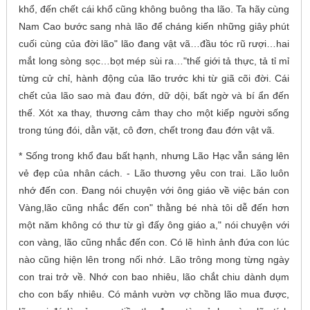
khổ, đến chết cái khổ cũng không buông tha lão. Ta hãy cùng
Nam Cao bước sang nhà lão để cháng kiến những giây phút
cuối cùng của đời lão" lão đang vật vã…đầu tóc rũ rượi…hai
mắt long sòng sọc…bọt mép sùi ra…"thế giới tả thực, tả tỉ mỉ
từng cử chỉ, hành động của lão trước khi từ giã cõi đời. Cái
chết của lão sao mà đau đớn, dữ dội, bất ngờ và bí ẩn đến
thế. Xót xa thay, thương cảm thay cho một kiếp người sống
trong túng đói, dằn vặt, cô đơn, chết trong đau đớn vật vã.
* Sống trong khổ đau bất hạnh, nhưng Lão Hạc vẫn sáng lên
vẻ đẹp của nhân cách. - Lão thương yêu con trai. Lão luôn
nhớ đến con. Đang nói chuyện với ông giáo về việc bán con
Vàng,lão cũng nhắc đến con" thằng bé nhà tôi dễ đến hơn
một năm không có thư từ gì đấy ông giáo a," nói chuyện với
con vàng, lão cũng nhắc đến con. Có lẽ hình ảnh đứa con lúc
nào cũng hiện lên trong nối nhớ. Lão trông mong từng ngày
con trai trở về. Nhớ con bao nhiêu, lão chắt chiu dành dụm
cho con bấy nhiêu. Có mảnh vườn vợ chồng lão mua được,