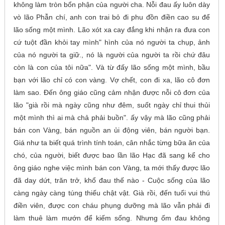
không làm tròn bổn phận của người cha. Nỗi đau ấy luôn dày
vò lão Phẫn chí, anh con trai bỏ đi phu đồn điền cao su để
lão sống một mình. Lão xót xa cay đắng khi nhận ra đưa con
cứ tuột đần khỏi tay mình" hình của nó người ta chụp, ảnh
của nó người ta giữ., nó là người của người ta rồi chứ đâu
còn là con của tôi nữa". Và từ đấy lão sống một mình, bầu
bạn với lão chỉ có con vàng. Vợ chết, con đi xa, lão cô đơn
làm sao. Đến ông giáo cũng cảm nhận được nỗi cô đơn của
lão "già rồi mà ngày cũng như đêm, suốt ngày chỉ thui thủi
một mình thì ai mà chả phải buồn". ấy vậy mà lão cũng phải
bán con Vàng, bán nguồn an ủi động viên, bán người bạn.
Giá như ta biết quá trình tính toán, cân nhắc từng bữa ăn của
chó, của người, biết được bao lần lão Hạc đã sang kể cho
ông giáo nghe việc mình bán con Vàng, ta mới thấy được lão
đã day dứt, trăn trở, khổ đau thế nào - Cuộc sống của lão
càng ngày càng túng thiếu chật vật. Già rồi, đến tuổi vui thú
điền viên, được con cháu phụng dưỡng mà lão vẫn phải đi
làm thuê làm mướn để kiếm sống. Nhưng ốm đau không