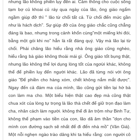
nhưng lão không phiền lụy đến ai. Cảm thông cho cuộc sống
tạm bợ củ khoai củ ráy qua ngày của lão, ông giáo ngấm
ngầm giúp đỡ thì " lão từ chối tất cả. Từ chối đến mức gần
như là hách dịch". Sự giúp đỡ của ông giáo chắc cũng chẳng
đáng là bao, nhưng trong cảnh khốn cùng"một miếng khi đói,
bằng một gói khi no" hẳn là rất đáng quý. Vậy mà lão lại từ
chối. Phải chăng lão hiểu rằng nhà ông giáo cũng nghèo,
hiểu rằng bà giáo không thoải mái gì. Ông giáo tốt bụng thật,
nhưng lão không thể lợi dụng lòng tốt của ngơừi khác, không
thể để phiền luỵ đến người khác. Lão đã từng nói với ông
giáo "Để phiền cho hàng xóm, chết không nắm mắt được".
Ngay đến cả đám ma của mình, lão cũng gửi tiền lại hờ bà
con làm ma cho. Một biểu hiện thật cao đẹp mà cũng thật
chua xót của lòng tự trọng là lão thà chết để giữ trọn đạo làm
cha, nhân cách làm người. không thể đi ăn trộm như Binh Tư,
không thể phạm vào tiền của con, lão dã âm thần "dọn cho
mình con đường sạch sẽ nhất để đi đến nhà mồ" (Văn Giá).
Một nỗi nghẹn ngào trào dâng khi ta hiểu rằng: con người cô