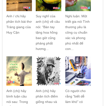
Anh / chị hãy
Suy nghĩ của
Nghị luận: Một
phân tích bài thơ
anh (chị) về câu
triết gia nói Tình
Tràng giang của
nói: “Bàn tay
thương yêu là
Huy Cận
tặng hoa hồng
công cụ chuẩn
bao giờ cũng
xác và phong
phảng phất
phú nhất để
hương...
con...
Anh (chị) hãy
Anh (chị) hãy
Có người cho
bình luận câu
phân tích điểm
rằng "biết dễ
nói sau: Trong
giống nhau và
làm khó" có