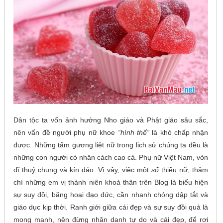
Dân tộc ta vốn ảnh hưởng Nho giáo và Phật giáo sâu sắc,
nên vấn đề người phụ nữ khoe
“hình thể”
là khó chấp nhận
được. Những tấm gương liệt nữ trong lịch sử chúng ta đều là
những con người có nhân cách cao cả. Phụ nữ Việt Nam, vòn
dĩ thuỷ chung và kín đáo. Vì vậy, việc một
số
thiếu nữ, thậm
chí những em vị thành niên khoả thân trên Blog là biểu hiện
sự suy đồi, băng hoại đạo đức, cần nhanh chóng dập tắt và
giáo dục kịp thời. Ranh giới giữa cái đẹp và sự suy đồi quả là
mong manh, nên đừng nhân danh tự do và cái đẹp, để rơi