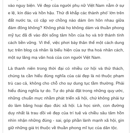
vào nguy biện. Vẻ đẹp của người phụ nữ Việt Nam nằm ở sự
e lệ, kín đáo và hồn hậu. Thử đi khắp các thành phó' lớn trên
đất nước ta, có cặp vợ chồng nào dám ôm hôn nhau giữa
đám đông không? Không phải họ không dám và thuần phong
mỹ tục đã đi vào đời sống tâm hồn của họ và trở thành tính
cách bền vững. Vì thế, việc phơi bày thân thể một cách dung
tục trên blog cá nhân là biểu hiện của sự tha hoá nhân cách,
một sự lăng mạ văn hoá của con người Việt Nam.
Là thanh niên trong thời đại có nhiều cơ hội và thử thách,
chúng ta cần hiểu đúng nghĩa của cái đẹp là nó thuộc phạm
trù cao cả, không cho chỗ cho sự dung tục tầm thường. Phải
hiếu đúng nghĩa tự do. Tự do phải đặt trong những quy ước,
những chuẩn mực nhằm phát triển xã hội, chứ không phải tự
do làm băng hoại đạo đức xã hội. Là học sinh, con đường
duy nhất là trau dồi vẻ đẹp của trí tuệ và chiều sâu tâm hồn
nhìn nhận những đúng - sai, góp phần lành mạnh xã hội, gìn
giữ những giá trị thuộc về thuần phong mĩ tục của dân tộc.