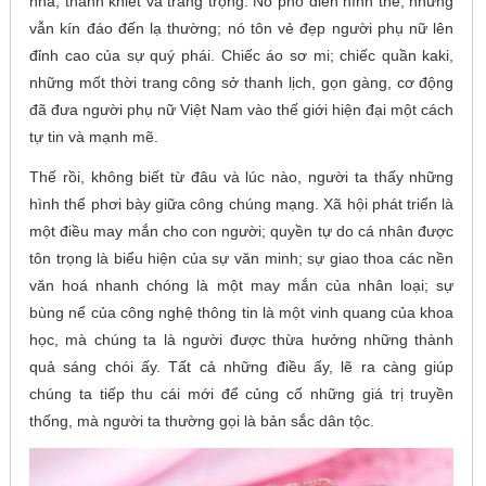
nhã, thanh khiết và trang trọng. Nó phô diễn hình thể, nhưng
vẫn kín đáo đến lạ thường; nó tôn vẻ đẹp người phụ nữ lên
đỉnh cao của sự quý phái. Chiếc áo sơ mi; chiếc quần kaki,
những mốt thời trang công sở thanh lịch, gọn gàng, cơ động
đã đưa người phụ nữ Việt Nam vào thế giới hiện đại một cách
tự tin và mạnh mẽ.
Thế rồi, không biết từ đâu và lúc nào, người ta thấy những
hình thể phơi bày giữa công chúng mạng. Xã hội phát triển là
một điều may mắn cho con người; quyền tự do cá nhân được
tôn trọng là biểu hiện của sự văn minh; sự giao thoa các nền
văn hoá nhanh chóng là một may mắn của nhân loại; sự
bùng nể của công nghệ thông tin là một vinh quang của khoa
học, mà chúng ta là người được thừa hưởng những thành
quả sáng chói ấy. Tất cả những điều ấy, lẽ ra càng giúp
chúng ta tiếp thu cái mới để củng cố những giá trị truyền
thống, mà người ta thường gọi là bản sắc dân tộc.