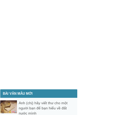
BÀI VĂN MẪU MỚI
Anh (chị) hãy viết thư cho một
người bạn để bạn hiểu về đất
nước mình