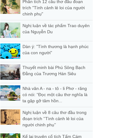
Phân tích 12 câu thơ đầu đoạn
trích "Tình cảnh lẻ loi của người
chinh phụ"
Nghị luận về tác phẩm Trao duyên
của Nguyễn Du
Dàn ý: "Tình thương là hạnh phúc
của con người"
Thuyết minh bài Phú Sông Bạch
Đằng của Trương Hán Siêu
Nhà văn A - na - tô - li Phơ - răng
có nói: “Đọc một câu thơ nghĩa là
ta gặp gỡ tâm hồn...
Nghị luận về 8 câu thơ đầu trong
đoạn trích ''Tình cảnh lẻ loi của
người chinh phụ''
Kể lại truyện cổ tích Tấm Cám