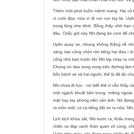
Thêm một phút buồn mênh mang. Hai cô b
vì cười đùa, nửa vì đi run run tay lái. 
trong lòng nhẹ tênh. Bỗng thấy nhớ bạn 
đâu. Chắc giờ này Nhi đang ăn cơm để chuẩ
Uyên quay xe, nhưng không thẳng về nh
sáng nào cũng chộn rộn tiếng hai đứa í ớ
cổng nhà bạn trước khi Nhi kịp chạy ra mỏ
Chúng nó dạo song song trên đường làm t
bốn bánh xe và hai người, thế là đã đủ cho
Nhi chưa đi học - nó biết thế vì vẫn thấy
một ngách khuất bên trong, miệng ngoác r
mật hay tay phóng viên săn ảnh. Nó đứng 
ra mồn một, có cả tiếng dắt xe ra nữa. Nhi 
Lịch kịch khóa sắt, Nhi bước ra, khẩu tra
chiếc xe đạp xanh thân quen vô cùng, chi
Uyên nhíu mày, còn đang ngạc nhiên thì 