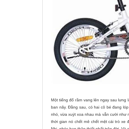
Một tiếng đổ rầm vang lên ngay sau lưng 
ban nãy. Đằng sau, có hai cô bé đang lóp
nhó, vừa xuýt xoa nhau mà vẫn cười như n
thời gian nó chết mê chết mệt cái trò xe 
Nhi, nhóc bạn thân thiết nhất trên đời. Và 