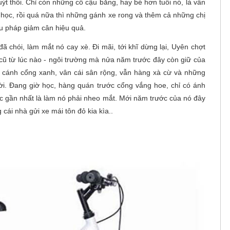
ýt thôi. Chỉ còn những cô cậu bằng, hay bé hơn tuổi nó, là vẫn
 học, rồi quá nữa thì những gánh xe rong và thêm cả những chị
ệu pháp giảm cân hiệu quả.
 chói, làm mắt nó cay xè. Đi mãi, tới khĩ dừng lại, Uyên chợt
cũ từ lúc nào - ngôi trường mà nửa năm trước đây còn giữ của
 cánh cổng xanh, vân cái sân rộng, vẫn hàng xà cừ và những
ười. Đang giờ học, hàng quán trước cổng vắng hoe, chỉ có ánh
c gần nhất là làm nó phải nheo mắt. Mới năm trước của nó đây
cái nhà gửi xe mái tôn đỏ kia kìa..