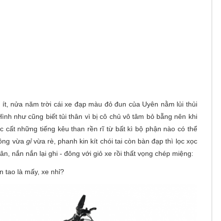
ít, nửa năm trời cái xe đạp màu đỏ đun của Uyên nằm lủi thủi
nh như cũng biết tủi thân vì bị cô chủ vô tâm bỏ bẵng nên khi
 cất những tiếng kêu than rền rĩ từ bất kì bộ phận nào có thể
uông vừa
gỉ
vừa rè, phanh kin kít chói tai còn bàn đạp thì lọc xọc
n, nắn nắn lại ghi - đông với giỏ xe rồi thất vọng chép miệng:
n tao là mấy, xe nhỉ?