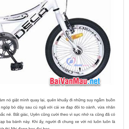
làm nó giật mình quay lại, quên khuấy đi những suy ngẫm buồn
 ngóp bò dậy sau cú ngã với cái xe đạp đôi to oành, vừa nhăn
ắc nẻ. Bất giác, Uyên cũng cười theo vì sực nhớ ra cũng đã có
đạp ba bánh này. Khi ấy, người đi chung xe với nó luôn luôn là
giờ thì Nhi đang học đại học.