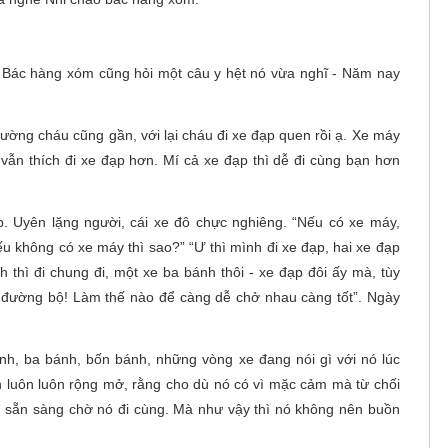
- Bác hàng xóm cũng hỏi một câu y hệt nó vừa nghĩ - Năm nay
rường cháu cũng gần, với lại cháu đi xe đạp quen rồi ạ. Xe máy
 vẫn thích đi xe đạp hơn. Mí cả xe đạp thì dễ đi cùng bạn hơn
p. Uyên lặng người, cái xe đô chực nghiêng. “Nếu có xe máy,
ếu không có xe máy thì sao?” “Ư thì mình đi xe đạp, hai xe đạp
 thì đi chung đi, một xe ba bánh thôi - xe đạp đôi ấy mà, tùy
ng đường bộ! Làm thế nào để càng dễ chở nhau càng tốt”. Ngày
ánh, ba bánh, bốn bánh, những vòng xe đang nói gì với nó lúc
luôn luôn rộng mở, rằng cho dù nó có vì mặc cảm mà từ chối
ôn sẵn sàng chờ nó đi cùng. Mà như vậy thì nó không nên buồn