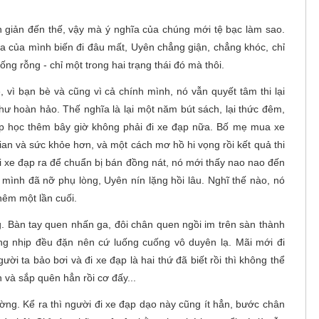
n giản đến thế, vậy mà ý nghĩa của chúng mới tệ bạc làm sao.
a của mình biến đi đâu mất, Uyên chẳng giận, chẳng khóc, chỉ
ng rỗng - chỉ một trong hai trạng thái đó mà thôi.
vì bạn bè và cũng vì cả chính mình, nó vẫn quyết tâm thi lại
hư hoàn hảo. Thế nghĩa là lại một năm bút sách, lại thức đêm,
g lớp học thêm bây giờ không phải đi xe đạp nữa. Bố mẹ mua xe
 gian và sức khỏe hơn, và một cách mơ hồ hi vọng rồi kết quả thi
ôi xe đạp ra để chuẩn bị bán đồng nát, nó mới thấy nao nao đến
 mình đã nỡ phụ lòng, Uyên nín lặng hồi lâu. Nghĩ thế nào, nó
hêm một lần cuối.
. Bàn tay quen nhấn ga, đôi chân quen ngồi im trên sàn thành
ững nhịp đều đặn nên cứ luống cuống vô duyên lạ. Mãi mới đi
ời ta bảo bơi và đi xe đạp là hai thứ đã biết rồi thì không thể
và sắp quên hẳn rồi cơ đấy...
ờng. Kể ra thì người đi xe đạp dạo này cũng ít hẳn, bước chân