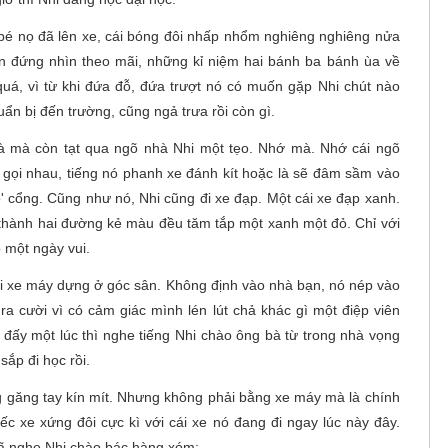
é nọ đã lên xe, cái bóng đôi nhấp nhổm nghiêng nghiêng nửa
Uyên đứng nhìn theo mãi, những kỉ niệm hai bánh ba bánh ùa về
quá, vì từ khi đứa đỗ, đứa trượt nó có muốn gặp Nhi chút nào
n bị đến trường, cũng ngả trưa rồi còn gì.
à mà còn tạt qua ngõ nhà Nhi một tẹo. Nhớ mà. Nhớ cái ngõ
i gọi nhau, tiếng nó phanh xe đánh kít hoặc là sẽ đâm sầm vào
' cổng. Cũng như nó, Nhi cũng đi xe đạp. Một cái xe đạp xanh.
hành hai đường kẻ màu đều tăm tắp một xanh một đỏ. Chỉ với
 một ngày vui.
 cái xe máy dựng ở góc sân. Không định vào nhà bạn, nó nép vào
a cười vì có cảm giác mình lén lút chả khác gì một điệp viên
đấy một lúc thì nghe tiếng Nhi chào ông bà từ trong nhà vọng
sắp đi học rồi.
ng găng tay kín mít. Nhưng không phải bằng xe máy mà là chính
ếc xe xứng đôi cực kì với cái xe nó đang đi ngay lúc này đây.
đã nghe Nhi chào bác hàng xóm: