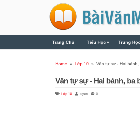
Trang Chủ
Tiểu Học
»
Trung Họ
Home
»
Lớp 10
» Văn tự sự - Hai bánh,
Văn tự sự - Hai bánh, ba
Lớp 10
luyen
0