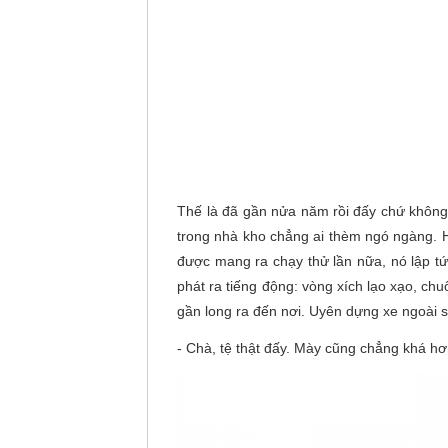
Thế là đã gần nửa năm rồi đấy chứ không 
trong nhà kho chẳng ai thèm ngó ngàng. Hì
được mang ra chạy thử lần nữa, nó lập tức
phát ra tiếng động: vòng xích lạo xạo, ch
gần long ra đến nơi. Uyên dựng xe ngoài sâ
- Chà, tệ thật đấy. Mày cũng chẳng khá hơ