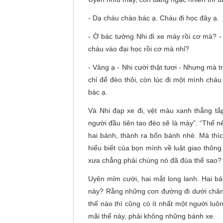
- Dạ cháu chào bác ạ. Cháu đi học đây ạ.
- Ờ bác tưởng Nhi đi xe máy rồi cơ mà? 
cháu vào đại học rồi cơ mà nhỉ?
- Vâng ạ - Nhi cười thật tươi - Nhưng mà t
chỉ để đèo thôi, còn lúc đi một mình cháu
bác ạ.
Và Nhi đạp xe đi, vệt màu xanh thẳng tắ
người đầu tiên tao đèo sẽ là mày”. “Thế n
hai bánh, thành ra bốn bánh nhé. Mà thích
hiểu biết của bọn mình về luật giao thô
xưa chẳng phải chúng nó đã đùa thế sao?
Uyên mỉm cười, hai mắt long lanh. Hai b
này? Rằng những con đường đi dưới chân 
thế nào thì cũng có ít nhất một người lu
mãi thế này, phải không những bánh xe.