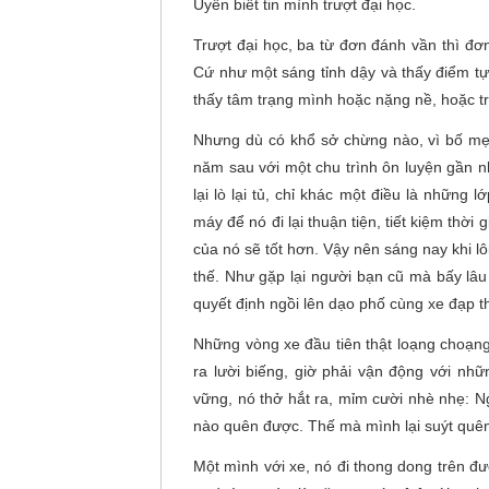
Uyên biết tin mình trượt đại học.
Trượt đại học, ba từ đơn đánh vần thì đơ
Cứ như một sáng tỉnh dậy và thấy điểm tự
thấy tâm trạng mình hoặc nặng nề, hoặc trố
Nhưng dù có khổ sở chừng nào, vì bố mẹ, 
năm sau với một chu trình ôn luyện gần n
lại lò lại tủ, chỉ khác một điều là nhữn
máy để nó đi lại thuận tiện, tiết kiệm thời
của nó sẽ tốt hơn. Vậy nên sáng nay khi l
thế. Như gặp lại người bạn cũ mà bấy lâu
quyết định ngồi lên dạo phố cùng xe đạp t
Những vòng xe đầu tiên thật loạng choạng
ra lười biếng, giờ phải vận động với nh
vững, nó thở hắt ra, mỉm cười nhè nhẹ: Ngư
nào quên được. Thế mà mình lại suýt quên 
Một mình với xe, nó đi thong dong trên đư