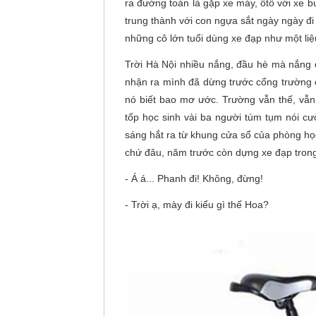
ra đường toàn là gặp xe máy, ôtô với xe bu
trung thành với con ngựa sắt ngày ngày đi
những cô lớn tuổi dùng xe đạp như một li
Trời Hà Nội nhiều nắng, đầu hè mà nắng đã
nhận ra mình đã dừng trước cổng trường 
nó biết bao mơ ước. Trường vẫn thế, vẫn
tốp học sinh vài ba người túm tụm nói c
sáng hắt ra từ khung cửa sổ của phòng họ
chứ đâu, năm trước còn dựng xe đạp trong 
- Á á... Phanh đi! Không, đừng!
- Trời ạ, mày đi kiểu gì thế Hoa?