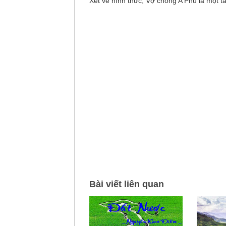
Xét về hình thức, Vợ chồng A Phủ là một tá
Bài viết liên quan