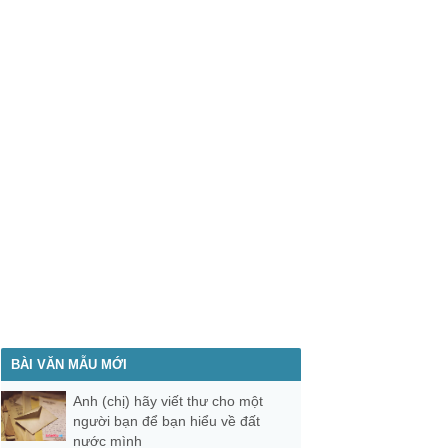
BÀI VĂN MẪU MỚI
Anh (chị) hãy viết thư cho một
người bạn để bạn hiểu về đất
nước mình