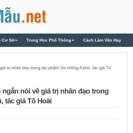
c Cơ Sở
»
Trung Học Phổ Thông
»
Cách Làm Văn Hay
trị nhân đạo trong tác phẩm Vợ chồng A phủ, tác giả Tô
gắn nói về giá trị nhân đạo trong
̉, tác giả Tô Hoài