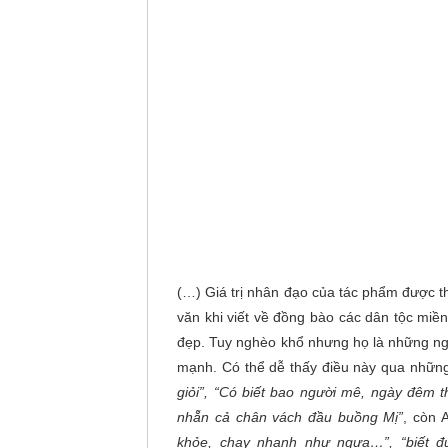
(…) Giá trị nhân đạo của tác phẩm được t
văn khi viết về đồng bào các dân tộc miề
đẹp. Tuy nghèo khổ nhưng họ là những ng
mạnh. Có thể dễ thấy điều này qua những
giỏi”, “Có biết bao người mê, ngày đêm t
nhẵn cả chân vách đầu buồng Mị”
, còn 
khỏe, chạy nhanh như ngựa…”, “biết đúc 