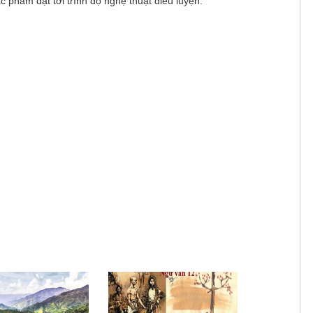
c phẩm đạt tới trình độ nghệ thuật điêu luyện.