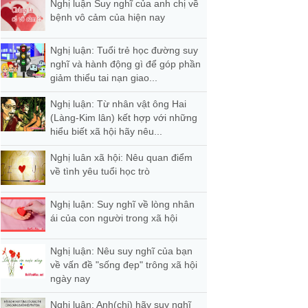
Nghị luận Suy nghĩ của anh chị về
bệnh vô cảm của hiện nay
Nghị luận: Tuổi trẻ học đường suy
nghĩ và hành động gì để góp phần
giảm thiểu tai nạn giao...
Nghị luận: Từ nhân vật ông Hai
(Làng-Kim lân) kết hợp với những
hiểu biết xã hội hãy nêu...
Nghị luân xã hội: Nêu quan điểm
về tình yêu tuổi học trò
Nghị luận: Suy nghĩ về lòng nhân
ái của con người trong xã hội
Nghị luận: Nêu suy nghĩ của bạn
về vấn đề "sống đẹp" trông xã hội
ngày nay
Nghị luận: Anh(chị) hãy suy nghĩ