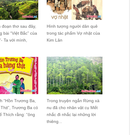
h đoạn thơ sau đây,
Hình tượng người dân quê
ng bài “Việt Bắc” của
trong tác phẩm Vợ nhặt của
"- Ta với mình,
Kim Lân
ch “Hồn Trương Ba,
Trong truyện ngắn Rừng xà
Thịt”, Trương Ba có
nu đã cho nhân vật cụ Mết
Đế Thích rằng: “ông
nhắc đi nhắc lại những lời
thiêng...