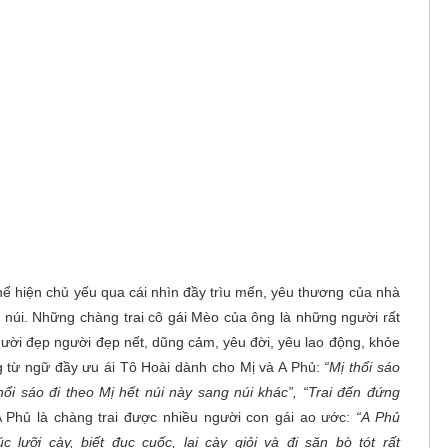
hể hiện chủ yếu qua cái nhìn đầy trìu mến, yêu thương của nhà
n núi. Những chàng trai cô gái Mèo của ông là những người rất
ười đẹp người đẹp nết, dũng cảm, yêu đời, yêu lao động, khỏe
 từ ngữ đầy ưu ái Tô Hoài dành cho Mị và A Phủ:
“Mị thổi sáo
hổi sáo đi theo Mị hết núi này sang núi khác”, “Trai đến đứng
A Phủ là chàng trai được nhiều người con gái ao ước:
“A Phủ
lưỡi cày, biết đục cuốc, lại cày giỏi và đi săn bò tót rất