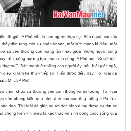
c rất giỏi. A Phủ vẫn là con người thực sự. Bên ngoài cái xác
 thấy tiền tàng một sự phản kháng, một sức mạnh kì diệu, một
 nữa sự yêu thương cưu mang lẫn nhau giữa những người cùng
hạy trốn, cùng nương tựa nhau mà sống: A Phủ nói: “
Đi với tôi”
.
xuống núi
”. Sức mạnh ở những con người ấy, nếu biết giác ngộ,
nh diệu kì làm kẻ thù khiếp sợ. Hiểu được điều này, Tô Hoài đã
của Mị và A Phủ.
ẹp chan chứa sự thương yêu cảm thông và tin tưởng, Tô Hoài
hực dân phong kiến qua hình ảnh cha con ông thống lí Pá Tra.
 nhân đạo. Tô Hoài đã giúp người đọc hình dung được sự tàn ác
ân phong kiến khi miêu tả xác thực và sinh động cuộc sống của