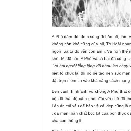
A Phủ dám đòi đem súng đi bắn hổ, làm việ
không hồn khô cững của Mị, Tô Hoài nhận
ngọn lửa tự do vẫn còn âm ỉ. Và hơn thế
khổ. Mị đã cứu A Phủ và cả hai đã cùng c
“
Và hai người lẳng lặng đỡ nhau lao chạy 
biết tổ chức lại thì nó sẽ tạo nên sức mạ
đặt trọn niềm tin vào khả năng cách mạng 
Bên cạnh hình ảnh vợ chồng A Phủ thật đ
bộc lộ thái độ căm ghét đối với chế độ t
Lên án cái xấu để bảo vệ cái đẹp cũng là
, dã man, bản chất bóc lột của bọn thực d
cha con thống lí.