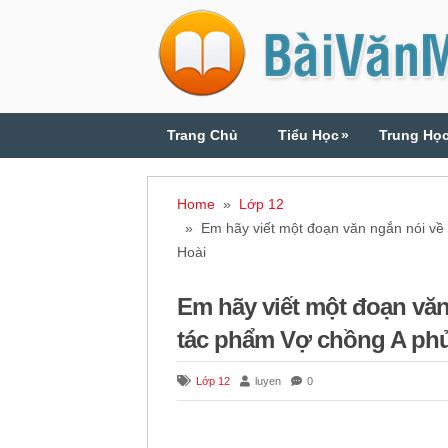
Trang Chủ
Tiểu Học
»
Trung Họ
Home
»
Lớp 12
» Em hãy viết một đoạn văn ngắn nói về giá 
Hoài
Em hãy viết một đoạn văn n
tác phẩm Vợ chồng A phu
Lớp 12
luyen
0