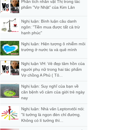
Phân tích nhân vật Thị trong tác
phẩm "Vợ Nhặt" của Kim Lân
Nghị luận: Bình luận câu danh
ngôn: "Tiền mua được tất cả trừ
hạnh phúc"
Nghị luận: Hiện tượng ô nhiễm môi
trường ở nước ta và quê mình
Nghị luận VH: Vẻ đẹp tâm hồn của
người phụ nữ trong hai tác phẩm
Vợ chồng A Phủ ( Tô...
Nghị luận: Suy nghĩ của bạn về
căn bệnh vô cảm của giới trẻ ngày
nay
Nghị luận: Nhà văn Leptonxtôi nói:
"lí tưởng là ngọn đèn chỉ đường.
Không có lí tưởng thì...